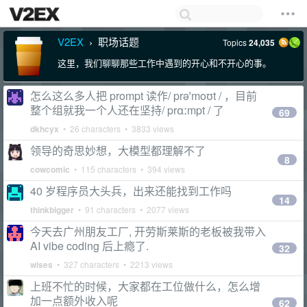
V2EX
职场话题
Topics
24,035
›
这里，我们聊聊那些工作中遇到的开心和不开心的事。
怎么这么多人把 prompt 读作/ prəˈmoʊt / ，目前
整个组就我一个人还在坚持/ prɑːmpt / 了
69
dkhcyx
• 26 characters • 3833 views
领导的奇思妙想，大模型都理解不了
8
cowcomic
• 115 characters • 394 views
40 岁程序员大头兵，出来还能找到工作吗
14
thinkbigger
• 91 characters • 2077 views
今天去广州朋友工厂, 开劳斯莱斯的老板被我带入
AI vibe coding 后上瘾了.
32
wises
• 327 characters • 2213 views
上班不忙的时候，大家都在工位做什么，怎么增
加一点额外收入呢
62