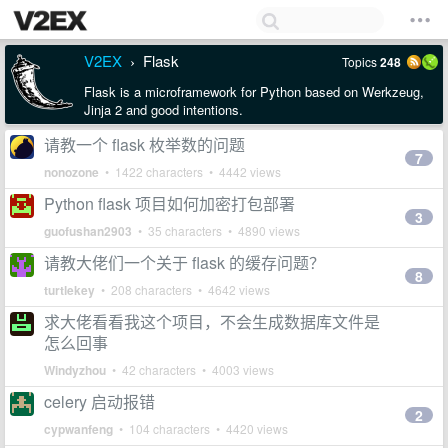
V2EX
Flask
Topics
248
›
Flask is a microframework for Python based on Werkzeug,
Jinja 2 and good intentions.
请教一个 flask 枚举数的问题
7
nonozone
• 1422 characters • 4442 views
Python flask 项目如何加密打包部署
3
guofushan2903
• 35 characters • 4890 views
请教大佬们一个关于 flask 的缓存问题？
8
turtlekey
• 208 characters • 4642 views
求大佬看看我这个项目，不会生成数据库文件是
怎么回事
Windyzhou
• 42 characters • 4003 views
celery 启动报错
2
cypwanfeng
• 104 characters • 4420 views