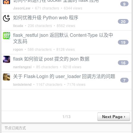
9
JasonLaw
• 671 characters • 6344 views
如何优雅升级 Python web 程序
20
lixuda
• 236 characters • 8562 views
flask_restful json 返回默认 Content-Type 以及中
文乱码
19
ropon
• 586 characters • 8128 views
flask 如何验证 post 提交的 json 数据
16
nanfangzai
• 85 characters • 9218 views
关于 Flask-Login 的 user_loader 回调方法的问题
7
lonisletend
• 1167 characters • 7176 views
1/13
节点订阅方式