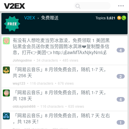
V2EX
免费赠送
Topics
3,621
›
有没有人想吃麦当劳冰激凌，免费领取 1 美团黑
钻黑金会员送你麦当劳圆筒冰淇淋❤️复制整条信
4
息，打开👉美团👈 http:/💰awMTAxNjkyNmI💰
Johngodme
• 34 characters • 485 views
「网易云音乐」8 月领免费会员，随机 1-7 天，
共 256 天
2
wsg123
• 116 characters • 676 views
「网易云音乐」8 月领免费会员，随机 1-7 天，
共 128 天
4
oldcaptain666
• 116 characters • 635 views
「网易云音乐」8 月领免费会员，随机 7 天 左右
，共 128 天！
1