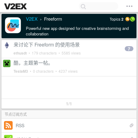
V2EX
Freeform
Topics
2
›
Powerful new app designed for creative brainstorming and
collaboration
来讨论下 Freeform 的使用场景
7
ethusdt
• 179 characters • 5585 views
酷，主题第一帖。
TeslaM3
• 0 characters • 4237 views
1/1
节点订阅方式
RSS