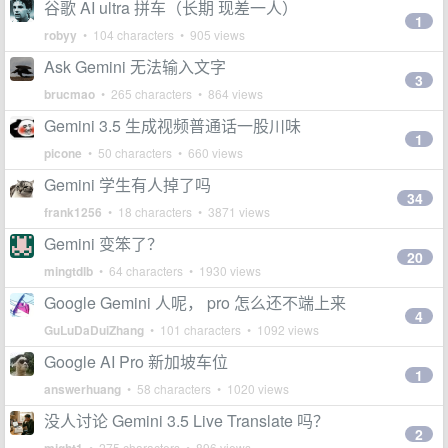
谷歌 AI ultra 拼车（长期 现差一人）
1
robyy
• 104 characters • 905 views
Ask Gemini 无法输入文字
3
brucmao
• 265 characters • 864 views
Gemini 3.5 生成视频普通话一股川味
1
picone
• 50 characters • 660 views
Gemini 学生有人掉了吗
34
frank1256
• 18 characters • 3871 views
Gemini 变笨了？
20
mingtdlb
• 64 characters • 1930 views
Google Gemini 人呢， pro 怎么还不端上来
4
GuLuDaDuiZhang
• 101 characters • 1092 views
Google AI Pro 新加坡车位
1
answerhuang
• 58 characters • 1020 views
没人讨论 Gemini 3.5 Live Translate 吗？
2
• 275 characters • 896 views