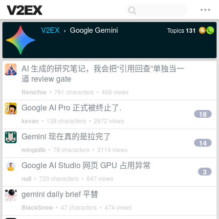
V2EX
Google Gemini
Topics
131
›
AI 生成的研究笔记，我会把“引用回查”单独当一
道 review gate
RenoYoo
• 781 characters • 468 views
Google AI Pro 正式被终止了.
18
kevan
• 138 characters • 2872 views
Gemini 现在真的是拉完了
14
mingtdlb
• 78 characters • 3114 views
Google AI Studio 网页 GPU 占用异常
3
nuII
• 720 characters • 647 views
gemini daily brief 平替
BlackSnow
• 47 characters • 474 views