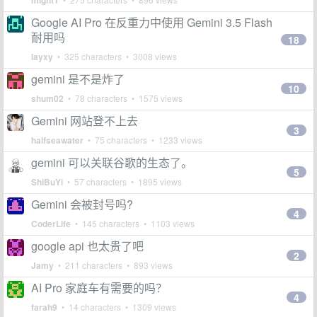
might1
Google AI Pro 在反重力中使用 Gemini 3.5 Flash
耐用吗
18
layxy
• 325 characters • 3008 views
gemini 是不是炸了
10
shum02
• 78 characters • 1575 views
Gemini 网站登不上去
3
halfseawater
• 75 characters • 1233 views
gemini 可以关联谷歌的生态了。
5
ShiBuYi
• 57 characters • 1895 views
Gemini 会被封号吗?
4
CoderLife
• 145 characters • 1103 views
google api 也太贵了吧
2
Jamy
• 211 characters • 893 views
AI Pro 家庭车有需要的吗？
4
farah9
• 14 characters • 1309 views