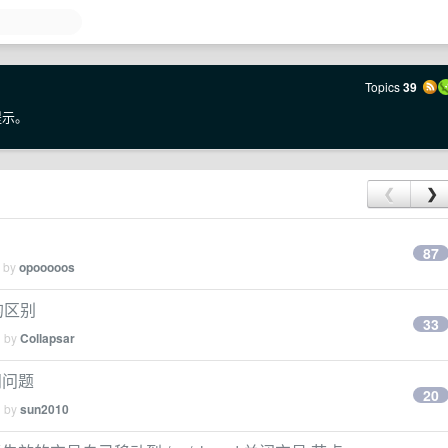
Topics
39
提示。
❮
❯
87
d by
opooooos
的区别
33
d by
Collapsar
问问题
20
d by
sun2010