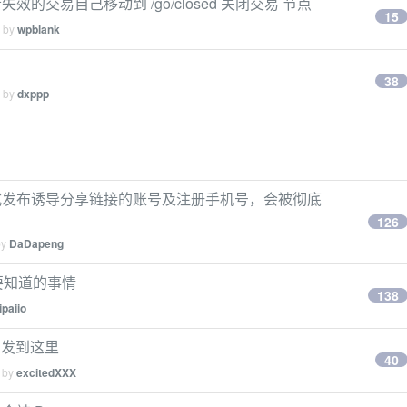
失效的交易自己移动到 /go/closed 关闭交易 节点
15
d by
wpblank
38
d by
dxppp
式发布诱导分享链接的账号及注册手机号，会被彻底
126
by
DaDapeng
要知道的事情
138
ipaiio
 发到这里
40
d by
excitedXXX