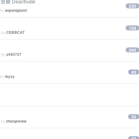
Deactivate
220
 by
wqnmlgbzml
128
d by
CEBBCAT
295
d by
x940727
43
 by
layxy
35
d by
zhangneww
37