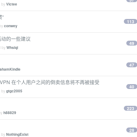
d by
Victee
”
113
 by
conwey
广活动的一些建议
49
d by
Whsiqi
47
ahamKindle
/ VPN 在个人用户之间的倒卖信息将不再被接受
40
d by
gtgc2005
223
by
h88829
28
d by
NothingExist