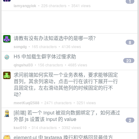
1
iamyangyiok
• 226 characters • 3541 views
请教有没有办法知道选中的是哪一项？
8
songdg
• 165 characters • 4136 views
H5 中加载生僻字体过慢求助
23
qingshui33
• 156 characters • 4685 views
求问前端如何实现一个业务表格，要求能够固定
首列，其余列滚动，点击一行在该行下展开一行
且固定住，左右滑动其他列的时候固定的行不
动？
meetKuqi2588
• 2471 characters • 3251 views
[前端] 若一个 input 被双向数据绑定了，如何通过
外部 js 设置该 input 的 value
2
ksc010
• 314 characters • 3392 views
element-ui 中 textarea 换行和空格回显最佳方