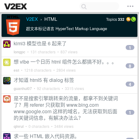
V2EX
HTML
Topics
332
›
超文本标记语言 HyperText Markup Language
kimi3 模型也是 6 起来了
1
longpc
• 131 characters • 837 views
想 vibe 一个日历 html 组件怎么都搞不好。。。
8
est
• 1218 characters • 2804 views
才知道 html5 有 dialog 标签
4
guanhui07
• 92 characters • 3315 views
是不是搜索引擎跳转来的流量，都拿不到关键词
了？用 referer 只获取到 www.bing.com
www.google.com 这样的域名，无法获取到后面
1
的关键词信息，有解决办法么？
qinrui
• 0 characters • 3484 views
求一些 HTML 嵌入代码资源。