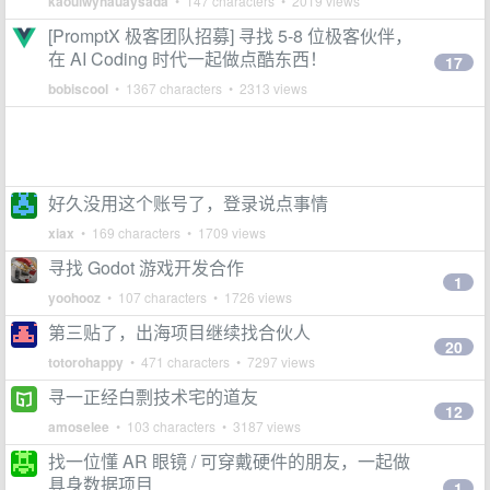
kaouiwyhauaysada
• 147 characters • 2019 views
[PromptX 极客团队招募] 寻找 5-8 位极客伙伴，
在 AI Coding 时代一起做点酷东西！
17
bobiscool
• 1367 characters • 2313 views
好久没用这个账号了，登录说点事情
xiax
• 169 characters • 1709 views
寻找 Godot 游戏开发合作
1
yoohooz
• 107 characters • 1726 views
第三贴了，出海项目继续找合伙人
20
totorohappy
• 471 characters • 7297 views
寻一正经白剽技术宅的道友
12
amoselee
• 103 characters • 3187 views
找一位懂 AR 眼镜 / 可穿戴硬件的朋友，一起做
具身数据项目
1