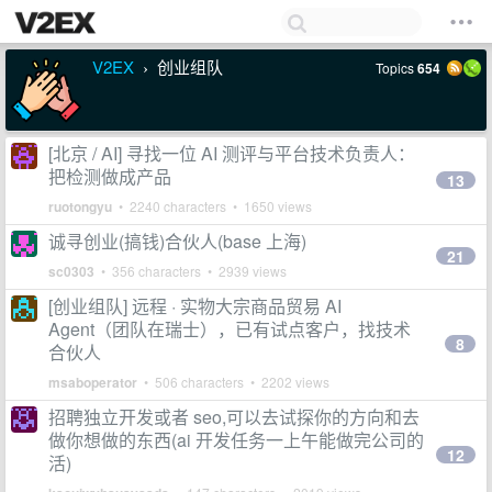
V2EX
创业组队
Topics
654
›
[北京 / AI] 寻找一位 AI 测评与平台技术负责人：
把检测做成产品
13
ruotongyu
• 2240 characters • 1650 views
诚寻创业(搞钱)合伙人(base 上海)
21
sc0303
• 356 characters • 2939 views
[创业组队] 远程 · 实物大宗商品贸易 AI
Agent（团队在瑞士），已有试点客户，找技术
8
合伙人
msaboperator
• 506 characters • 2202 views
招聘独立开发或者 seo,可以去试探你的方向和去
做你想做的东西(ai 开发任务一上午能做完公司的
12
活)