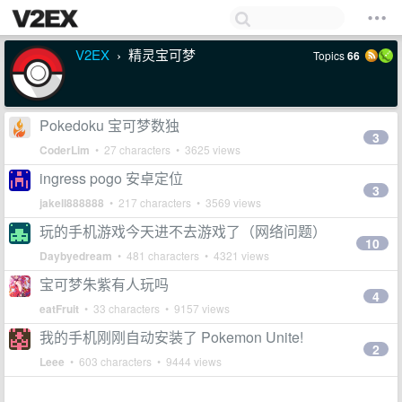
V2EX
精灵宝可梦
Topics
66
›
Pokedoku 宝可梦数独
3
CoderLim
• 27 characters • 3625 views
ingress pogo 安卓定位
3
jakell888888
• 217 characters • 3569 views
玩的手机游戏今天进不去游戏了（网络问题）
10
Daybyedream
• 481 characters • 4321 views
宝可梦朱紫有人玩吗
4
eatFruit
• 33 characters • 9157 views
我的手机刚刚自动安装了 Pokemon Unite!
2
Leee
• 603 characters • 9444 views