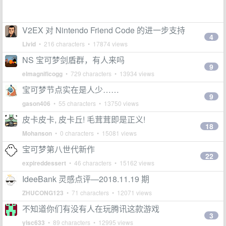
V2EX 对 Nintendo Friend Code 的进一步支持
4
Livid
• 216 characters • 17874 views
NS 宝可梦剑盾群，有人来吗
9
elmagnificogg
• 729 characters • 13934 views
宝可梦节点实在是人少……
9
gason406
• 55 characters • 13750 views
皮卡皮卡, 皮卡丘! 毛茸茸即是正义!
18
Mohanson
• 0 characters • 15081 views
宝可梦第八世代新作
22
expireddessert
• 46 characters • 15162 views
IdeeBank 灵感点评—2018.11.19 期
ZHUCONG123
• 71 characters • 12071 views
不知道你们有没有人在玩腾讯这款游戏
3
ylsc633
• 89 characters • 12995 views