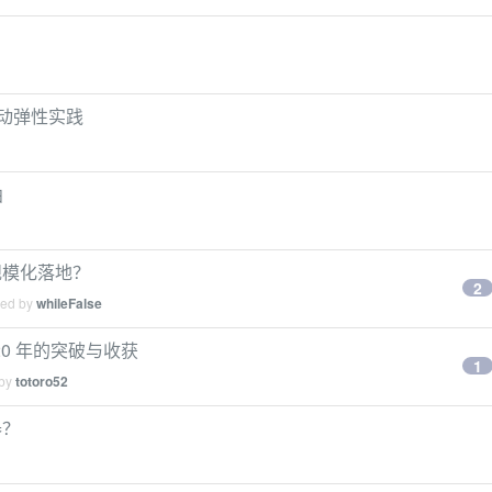
自动弹性实践
曲
现规模化落地？
2
ied by
whileFalse
2020 年的突破与收获
1
 by
totoro52
器？