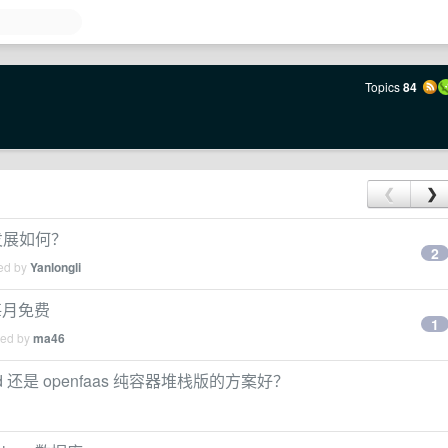
Topics
84
❮
❯
年发展如何？
2
ied by
Yanlongli
每月免费
1
ied by
ma46
rd 还是 openfaas 纯容器堆栈版的方案好？