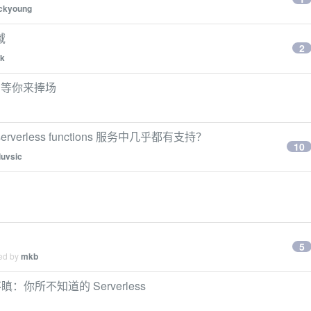
ickyoung
域
2
tk
ss 等你来捧场
erverless functions 服务中几乎都有支持？
10
luvsic
5
ied by
mkb
所不知道的 Serverless