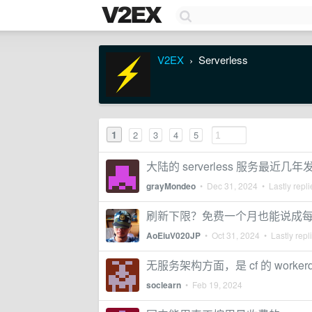
V2EX
Serverless
›
1
2
3
4
5
大陆的 serverless 服务最近几
grayMondeo
•
Dec 31, 2024
• Lastly repl
刷新下限？免费一个月也能说成
AoEiuV020JP
•
Oct 31, 2024
• Lastly repl
无服务架构方面，是 cf 的 worke
soclearn
•
Feb 19, 2024