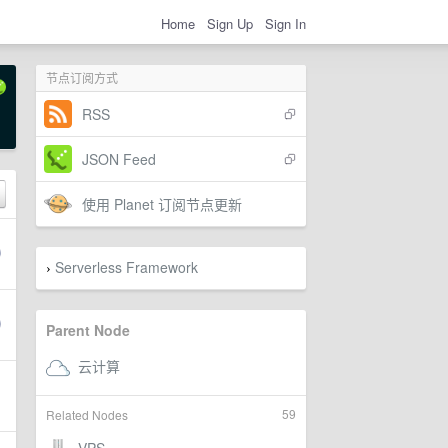
Home
Sign Up
Sign In
节点订阅方式
RSS
JSON Feed
使用 Planet 订阅节点更新
Serverless Framework
›
Parent Node
59
Related Nodes