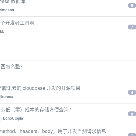
ess 数据库
5
himeson
 只是一个开发者工具啊
7
kb
东西怎么整？
好是腾讯云的 cloudbase 开发的开源项目
4
ikurasa
什么低（零）成本的存储方便查询？
9
by
EchoUtopia
quest method、headers、body，用于开发自测请求信息
1