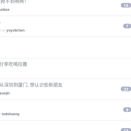
本抢不到啊啊！
15
funbox
吗
7
d by
yoyolichen
~分享吃喝拉撒
刚从深圳到厦门, 想认识些新朋友
23
xuejin
9
by
todohuang
13