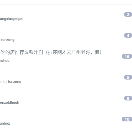
3
angxiaopeipei
4
y
tonzeng
好吃的店推荐么铁汁们（抄袭刚才去广州老哥，懒）
16
nchou
5
ed by
tonzeng
9
zenzoidhugh
10
funbox