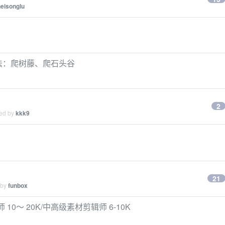
heisonglu
玩法：爬树藤、爬石头谷
2
ied by
kkk9
21
 by
funbox
0～ 20K/中高级素材剪辑师 6-10K