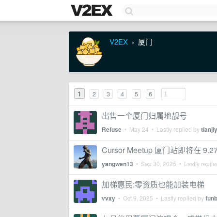
V2EX
厦门
›
1
2
3
4
5
6
出售一个厦门归属地靓号
Refuse
•
May 24
• Lastly replied by
tianji
Cursor Meetup 厦门站即将在 
yangwen13
•
Sep 30, 2025
• Lastly repli
加梯惠民:零资质也能加装电梯
vvxy
•
Oct 9, 2025
• Lastly replied by
fun