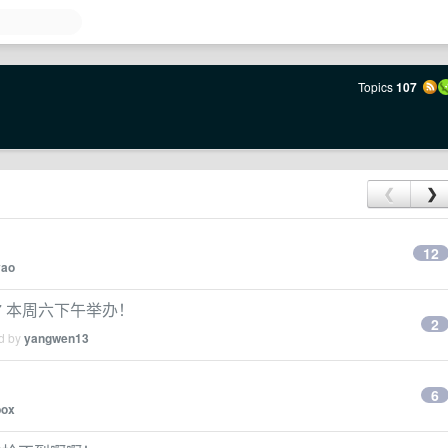
Topics
107
❮
❯
12
yao
9.27 本周六下午举办！
2
ed by
yangwen13
6
box