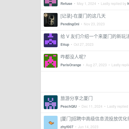
Refuse
•
May 1, 2024
• Lastly replied by
[记录]-在厦门的这几天
PendingOni
•
Nov 23, 2023
给 V 友们介绍一个来厦门的新
Ettup
•
Oct 27, 2023
咋都没人呢？
ParisOrange
•
Aug 27, 2023
• Lastly repl
旅游分享之厦门
PeachQIU
•
Dec 11, 2024
• Lastly replied
[厦门]招聘中高级信息流投放优化师 1
zhyf007
•
Jun 14, 2023