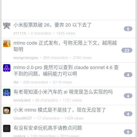
小米股票跌破 26，要奔 20 以下去了
5
z1111h
• 0 characters • 1645 views
mimo code 正式发布，号称无限上下文，越用越
聪明
23
wangchengwu
• 260 characters • 2780 views
mimo-2.0-pro 竟然可以查到 claude sonnet 4.6 查
不到的问题，编码能力可以啊
4
libi
• 299 characters • 2119 views
有老哥知道小米汽车的 ai 萌宠是怎么实现的吗
4
lovelyded
• 49 characters • 1721 views
小米 mimo 模式是不是挂了，现在无应答了
4
Cloud9527
• 17 characters • 1439 views
有没有安卓玩机高手请教点问题
9
tmf4ck
• 128 characters • 2219 views