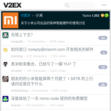
V2EX
小米
Topics
1,352
›
关于小米公司出品的各种智能硬件的使用讨论
无限上下文？
34
mingtdlb
• 73 characters • 3008 views
如何退订
noreply@xiaomi.com
开发相关的邮件
4
kylebing
• 412 characters • 1224 views
真米粉来集合，已经亏了一辆 YU7 了
14
ares001
• 795 characters • 2202 views
朋友的的小米智能屏两个月跑了 1.58TB 的上行
请问这是在干什么
28
AkibaZhang
• 0 characters • 3321 views
深度体验了一天 mimo code 提供的免费模型
Auston
• 124 characters • 1331 views