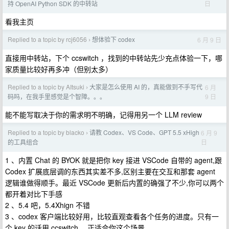
日
持 OpenAI Python SDK 的中转站
看我主页
Replied to a topic by rcj6056
想体验下 codex
6 月 9 日
›
直接用中转站，下个 ccswitch ，找到的中转站先少充点体验一下，哪
家质量比较好再多冲（但别太多）
Replied to a topic by AItsuki
大家是怎么使用 AI 的，真能做到不手写代
6 月
›
9 日
码吗，在我手里感觉是个智障。。。
能不能写取决于你的需求明不明确，记得用另一个 LLM review
Replied to a topic by blacko
请教 Codex、VS Code、GPT 5.5 xHigh
6 月 9
›
日
的工具组合
1 、内置 Chat 的 BYOK 就是把你 key 接进 VSCode 自带的 agent,跟
Codex 扩展底层调的东西其实差不多,区别主要在交互和那套 agent
逻辑谁做得顺手。最近 VSCode 更新后内置的确强了不少,你可以两个
都开着对比下手感
2 、5.4 吧，5.4Xhign 不错
3 、codex 客户端比较好用，比较直观查看各个任务的进度。只有一
个 key 的话用 ccswitch ，正适合你这个场景