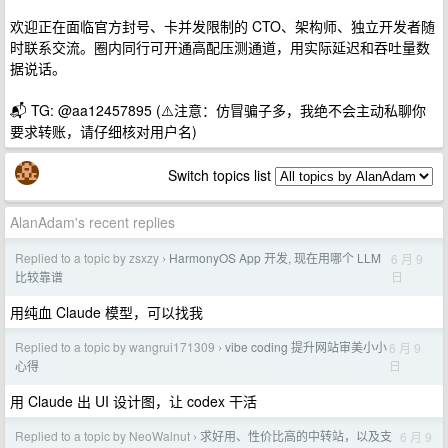
欢迎正在面临官方封号、卡并发限制的 CTO、架构师、独立开发者随
时联系交流。圈内同行可开通高配压测通道，用实际延迟和吞吐量数
据说话。
📬 TG: @aa12457895 (⚠️注意：仿冒骗子多，我绝不会主动私聊你
要求转账，请仔细核对用户名)
Switch topics list
AlanAdam's recent replies
Replied to a topic by zsxzy
HarmonyOS App 开发, 现在用哪个 LLM
6 月 9
›
日
比较靠谱
用纯血 Claude 模型，可以找我
Replied to a topic by wangrui171309
vibe coding 提升网站审美小小
6 月 9
›
日
心得
用 Claude 出 UI 设计图，让 codex 干活
Replied to a topic by NeoWalnut
求好用、性价比高的中转站，以及支
6 月 9
›