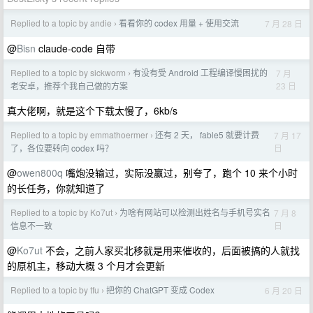
Replied to a topic by andie
看看你的 codex 用量 + 使用交流
7 月 28 日
›
@
Bisn
claude-code 自带
Replied to a topic by sickworm
有没有受 Android 工程编译慢困扰的
7 月
›
23 日
老安卓，推荐个我自己做的方案
真大佬啊，就是这个下载太慢了，6kb/s
Replied to a topic by emmathoermer
还有 2 天， fable5 就要计费
7 月 17
›
日
了，各位要转向 codex 吗？
@
owen800q
嘴炮没输过，实际没赢过，别夸了，跑个 10 来个小时
的长任务，你就知道了
Replied to a topic by Ko7ut
为啥有网站可以检测出姓名与手机号实名
7 月 8
›
日
信息不一致
@
Ko7ut
不会，之前人家买北移就是用来催收的，后面被搞的人就找
的原机主，移动大概 3 个月才会更新
Replied to a topic by tfu
把你的 ChatGPT 变成 Codex
6 月 20 日
›