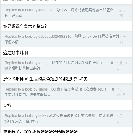
Replied to a topic by jununhsu
为什么上海的路要用其他城市和区命
2 天
›
前
名，好无聊
你是想说乌鲁木齐路么？
Replied to a topic by e5b9dad02b882816
隔壁 Linux Do 账号被临时暂
4 天
›
前
停怎么解
这是好事儿啊
Replied to a topic by roding
现在的 AI 脸看到都生理性厌恶了，究竟
7 月 31
›
日
哪个模型批量搞出来的
是说的那种 ai 生成的黄色短剧的那些吗？确实
Replied to a topic by singer
[AI 骗子档案库]被骗几次后我不忍了：骗
7 月
›
29 日
子可以换马甲，记录不能消失
支持
Replied to a topic by hoky
承诺报销面试者公共交通费用，结果他跨
7 月 23
›
日
城打车来的，合理吗？
笑死我了，600 块哈哈哈哈哈哈哈哈哈哈