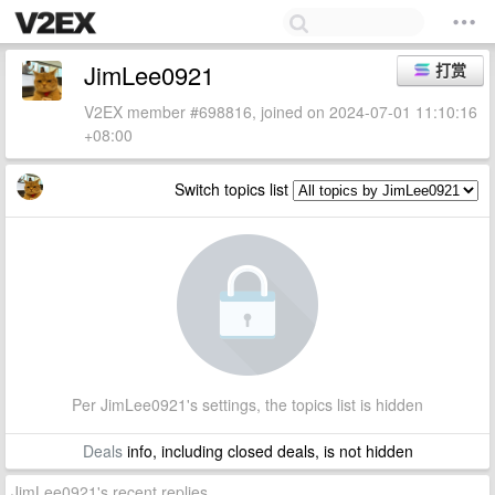
JimLee0921
打赏
V2EX member #698816, joined on 2024-07-01 11:10:16
+08:00
Switch topics list
Per JimLee0921's settings, the topics list is hidden
Deals
info, including closed deals, is not hidden
JimLee0921's recent replies