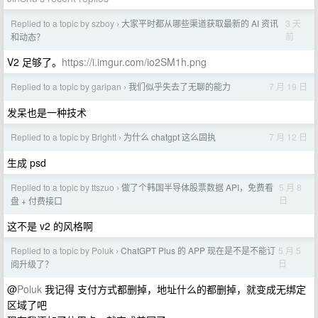
Replied to a topic by szboy
大家平时都从哪些渠道获取最新的 AI 资讯
3 天
›
前
和动态？
V2 足够了。
https://i.imgur.com/io2SM1h.png
Replied to a topic by garipan
我们似乎失去了无聊的能力
7 月 19 日
›
发呆也是一种技术
Replied to a topic by Brightt
为什么 chatgpt 这么固执
7 月 12 日
›
生成 psd
Replied to a topic by ttszuo
做了个韩国半导体股票数据 API，免费看
5 月 8
›
日
盘 + 付费接口
这不是 v2 的风格啊
Replied to a topic by Poluk
ChatGPT Plus 的 APP 现在是不是不能订
5 月 5
›
日
阅升级了？
@
Poluk
我记得 支付方式都删掉，地址什么的都删掉，就变成无绑定
区域了吧