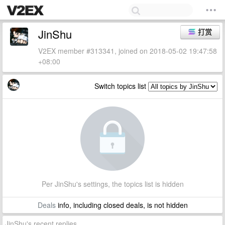
JinShu
打赏
V2EX member #313341, joined on 2018-05-02 19:47:58
+08:00
Switch topics list
Per JinShu's settings, the topics list is hidden
Deals
info, including closed deals, is not hidden
JinShu's recent replies