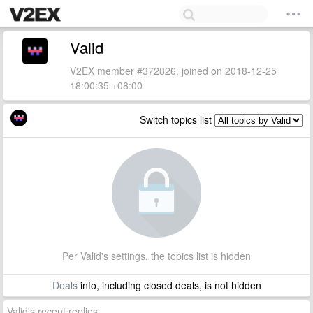
Valid
V2EX member #372826, joined on 2018-12-25
18:00:35 +08:00
Switch topics list
Per Valid's settings, the topics list is hidden
Deals
info, including closed deals, is not hidden
Valid's recent replies