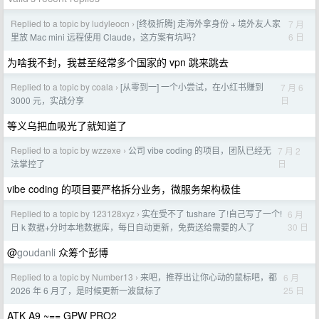
Replied to a topic by ludyleocn
[终极折腾] 走海外拿身份 + 境外友人家
7 月
›
6 日
里放 Mac mini 远程使用 Claude，这方案有坑吗？
为啥我不封，我甚至经常多个国家的 vpn 跳来跳去
Replied to a topic by coala
[从零到一] 一个小尝试，在小红书赚到
7 月 6
›
日
3000 元，实战分享
等义乌把血吸光了就知道了
Replied to a topic by wzzexe
公司 vibe coding 的项目，团队已经无
7 月 2
›
日
法掌控了
vibe coding 的项目要严格拆分业务，微服务架构极佳
Replied to a topic by 123128xyz
实在受不了 tushare 了!自己写了一个!
6 月
›
30 日
日 k 数据+分时本地数据库，每日自动更新，免费送给需要的人了
@
goudanli
众筹个彭博
Replied to a topic by Number13
来吧，推荐出让你心动的鼠标吧，都
6 月
›
25 日
2026 年 6 月了，是时候更新一波鼠标了
ATK A9 ~== GPW PRO2