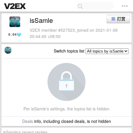
isSamle
打赏
V2EX member #527523, joined on 2021-01-08
0.04
20:44:49 +08:00
Switch topics list
Per isSamle's settings, the topics list is hidden
Deals
info, including closed deals, is not hidden
isSamle's recent replies