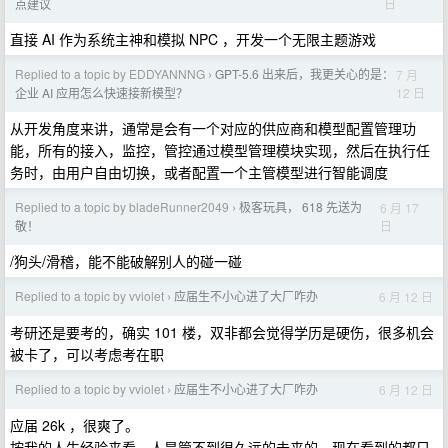
日
点建议
直接 AI 作为系统主神和模拟 NPC ，开发一个无限主题游戏
Replied to a topic by EDDYANNNG
GPT-5.6 出来后，我更关心的是：
7 月
›
12 日
企业 AI 应用怎么快速接新模型？
从开发角度来讲，通常是会有一个对应的供应商和模型配置管理功
能，所有的接入，监控，管控通过模型管理模块实现，然后在执行任
务时，由用户自由切换，或者配置一个主管模型进行智能调度
Replied to a topic by bladeRunner2049
极客玩具， 618 先送为
6 月 17
›
日
敬！
/狗头/滑稽，能不能破解别人的碰一碰
Replied to a topic by vviolet
应届生不小心进了大厂咋办
6 月 12 日
›
考研还是要考的，确实 101 楼，双非都会觉得学历是硬伤，很多机会
被卡了，可以考虑考在职
Replied to a topic by vviolet
应届生不小心进了大厂咋办
6 月 12 日
›
应届 26k ，很爽了。
按我的人生经验来看，人是管不到很久远的未来的，现在看到的都只