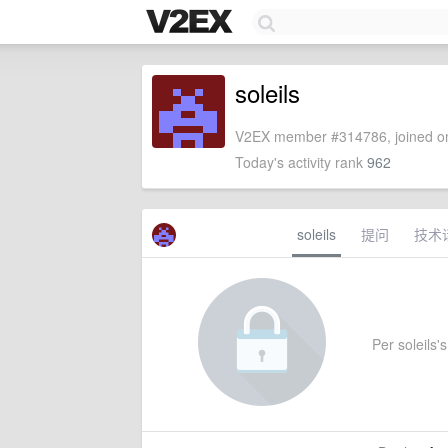
soleils
V2EX member #314786, joined on
Today's activity rank
962
soleils
提问
技术
Per soleils's