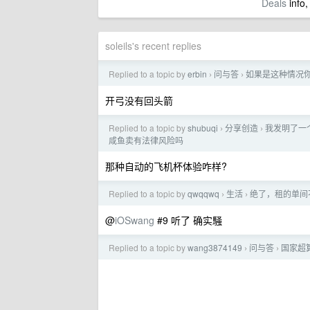
Deals
info,
soleils's recent replies
Replied to a topic by
erbin
问与答
如果是这种情况
›
›
开弓没有回头箭
Replied to a topic by
shubuqi
分享创造
我发明了一
›
›
咸鱼卖有法律风险吗
那种自动的飞机杯体验咋样?
Replied to a topic by
qwqqwq
生活
绝了，租的单间
›
›
@
iOSwang
#9 听了 确实騒
Replied to a topic by
wang3874149
问与答
国家超算平
›
›