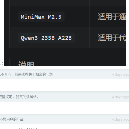
 :
上不开心，前来求教关于相亲的问题
4 days ag
点建议吧，我真的很纠结。
4 days ag
不愁用户的产品
4 days ag