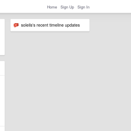
Home
Sign Up
Sign In
soleils's recent timeline updates