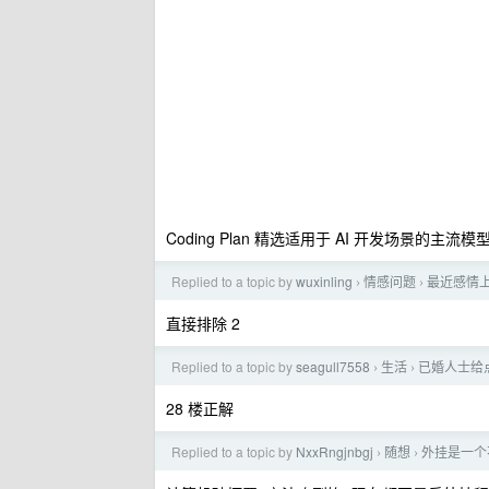
Coding Plan 精选适用于 AI 开发场景的主流模型
Replied to a topic by
wuxinling
情感问题
最近感情
›
›
直接排除 2
Replied to a topic by
seagull7558
生活
已婚人士给
›
›
28 楼正解
Replied to a topic by
NxxRngjnbgj
随想
外挂是一个
›
›