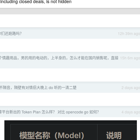
 including closed deals, is not hidden
你们还跑路吗？
12h 39m ag
个情趣用品，男的用的电动的，上半身的，怎么才能在国内销售呢，直接
15h 6m ag
不隔音，隔壁有对情侣大晚上 do 听的一清二楚
2 days ag
台新出的 Token Plan 怎么样？ 对比 opencode go 如何？
4 days ag