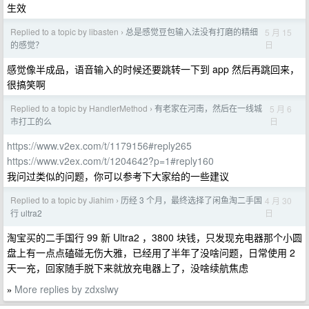
生效
Replied to a topic by libasten
总是感觉豆包输入法没有打磨的精细
5 月 15
›
日
的感觉？
感觉像半成品，语音输入的时候还要跳转一下到 app 然后再跳回来，
很搞笑啊
Replied to a topic by HandlerMethod
有老家在河南，然后在一线城
5 月 6
›
日
市打工的么
https://www.v2ex.com/t/1179156#reply265
https://www.v2ex.com/t/1204642?p=1#reply160
我问过类似的问题，你可以参考下大家给的一些建议
Replied to a topic by Jiahim
历经 3 个月，最终选择了闲鱼淘二手国
4 月 30
›
日
行 ultra2
淘宝买的二手国行 99 新 Ultra2 ，3800 块钱，只发现充电器那个小圆
盘上有一点点磕碰无伤大雅，已经用了半年了没啥问题，日常使用 2
天一充，回家随手脱下来就放充电器上了，没啥续航焦虑
More replies by zdxslwy
»