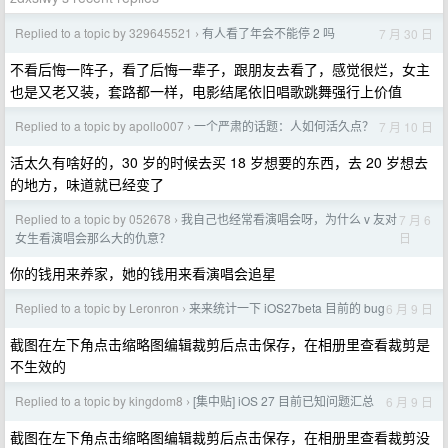
Replied to a topic by 329645521
有人看了年会不能停 2 吗
7 月 30 日
›
不看后悔一阵子，看了后悔一辈子，跟朋友去看了，感觉很烂，女主
也是又老又装，套路都一样，电影结尾依旧唱歌跳舞强行上价值
Replied to a topic by apollo007
一个严肃的话题：人如何活久点？
7 月 10 日
›
活太久有啥好的，30 岁的时候去买 18 岁想要的东西，去 20 岁想去
的地方，味道就已经变了
Replied to a topic by 052678
我自己也经常看演唱会呀，为什么 v 友对
7 月 6
›
日
女生看演唱会那么大的仇意？
你的钱用来养家，她的钱用来看演唱会追星
Replied to a topic by Leronron
来来统计一下 iOS27beta 目前的 bug
6 月 9 日
›
截图在左下角点击缩略图编辑裁剪后点击保存，在相册里查看裁剪是
不生效的
Replied to a topic by kingdom8
[集中贴] iOS 27 目前已知问题汇总
6 月 9 日
›
截图在左下角点击缩略图编辑裁剪后点击保存，在相册里查看裁剪没