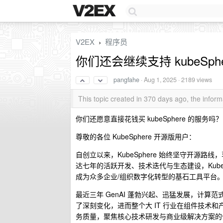
V2EX
程序员
›
你们还会继续支持 kubeSphe
pangfahe
·
Aug 1, 2025
· 2189 views
This topic created in 370 days ago, the info
你们还愿意直接花钱买 kubeSphere 的服务吗？
尊敬的各位 KubeSphere 开源版用户：
自创立以来，KubeSphere 始终坚守开源路线
达七年的活跃开发、技术迭代与生态建设，KubeSp
成为众多企业/组织数字化转型的基石工具平台
最近三年 GenAI 蓬勃兴起、迅猛发展，计
了深刻变化，进而整个大 IT 行业在组件技术
务质量，聚焦核心技术研发与商业级解决方案的优化