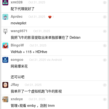
xmt328
Oct 31, 2025
2
配下代理就好了
Aprdec
Oct 31, 2025
1
3
moviepilot
wang9571
Oct 31, 2025
4
我把飞牛的影音提取出来单独部署在了 Debian
BingoW
Oct 31, 2025
5
VidHub + 115 + HDHive
songco
Oct 31, 2025 via Android
6
网易爆米花
还可以吧
JRay
Oct 31, 2025
7
我单开了一个虚拟机跑飞牛的影视
xndeye
Oct 31, 2025
8
管理+观看 emby ，刮削 tmm