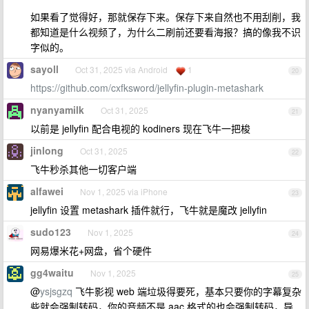
如果看了觉得好，那就保存下来。保存下来自然也不用刮削，我
都知道是什么视频了，为什么二刷前还要看海报？搞的像我不识
字似的。
sayoll
Oct 31, 2025 via Android
1
20
https://github.com/cxfksword/jellyfin-plugin-metashark
nyanyamilk
Oct 31, 2025
21
以前是 jellyfin 配合电视的 kodiners 现在飞牛一把梭
jinlong
Oct 31, 2025
22
飞牛秒杀其他一切客户端
alfawei
Nov 1, 2025 via iPhone
23
jellyfin 设置 metashark 插件就行，飞牛就是魔改 jellyfin
sudo123
Nov 1, 2025
24
网易爆米花+网盘，省个硬件
gg4waitu
Nov 1, 2025
25
@
ysjsgzq
飞牛影视 web 端垃圾得要死，基本只要你的字幕复杂
些就会强制转码，你的音频不是 aac 格式的也会强制转码，导