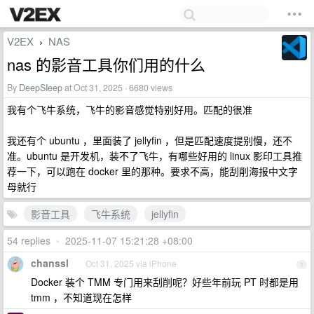
V2EX
NAS
›
nas 的影音工具你们用的什么
By
DeepSIeep
at Oct 31, 2025 · 6680 views
我有个飞牛系统，飞牛的影音感觉特别好用。匹配的很准
我还有个 ubuntu ，里面装了 jellyfin ，但是匹配速度提别慢，还不
准。ubuntu 是开发机，装不了飞牛，有哪些好用的 linux 影印工具推
荐一下，可以跑在 docker 里的那种。要求不高，能刮削海报中文字
母就行
影音工具
飞牛系统
jellyfin
54 replies
•
2025-11-07 15:21:28 +08:00
chanssl
Oct 31, 2025 via iPhone
1
Docker 装个 TMM 专门用来刮削呢？好些年前玩 PT 时都是用
tmm ，不知道现在怎样