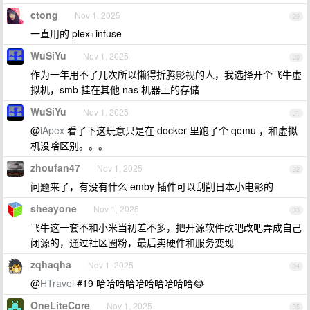
ctong
Nov 1, 2025
29
一直用的 plex+infuse
WuSiYu
Nov 1, 2025
30
作为一年用不了几次所以懒得折腾影视的人，我选择开个飞牛虚
拟机，smb 挂在其他 nas 机器上的存储
WuSiYu
Nov 1, 2025
31
@
iApex
看了下这玩意只是在 docker 里跑了个 qemu ，和虚拟
机没啥区别。。。
zhoufan47
Nov 1, 2025
32
问题来了，有没有什么 emby 插件可以刮削日本小电影的
sheayone
Nov 1, 2025
33
飞牛这一套不和小米当初差不多，把开源软件改吧改吧弄成自己
闭源的，通过社区圈粉，最后卖硬件和服务变现
zqhaqha
Nov 1, 2025
34
@
HTravel
#19 哈哈哈哈哈哈哈哈哈哈😂
OneLiteCore
Nov 1, 2025
35