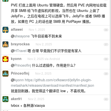
PVE 打底上面用 Ubuntu 管理硬盘，然后用 PVE 内网地址挂载
共享 SMB 给飞牛虚拟机的影视，当然也在 Ubuntu 上装了
JellyFin 。之后在电视上可以选择飞牛，JellyFin 或者 SMB 播
放，如果在 PC 上的话也是 SMB 用 PotPlayer 播放。
alfawei
Nov 1, 2025
36
@
sheayone
飞牛目前看不到未来
brsyrockss
Nov 2, 2025
37
@
HTravel
嗯 合理 毕竟我们不识字但是有家人
kyonn
Nov 2, 2025 via Android
38
@
PrinceofInj
什么过滤插件，作用是什么？
PrinceofInj
Nov 2, 2025
39
@
kyonn
https://github.com/cxfksword/jellyfin-plugin-
metashark/releases/download/manifest/manifest.json
就是刮削器，我觉得这个翻译巨 low ，不喜欢用。
aker91
Nov 2, 2025
40
tvbox + 各种源/xiaoya