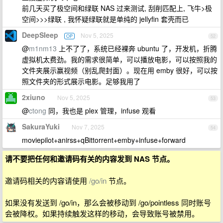
前几天买了极空间和绿联 NAS 过来测试, 刮削匹配上, 飞牛>极
空间>>>绿联 , 我怀疑绿联就是单纯的 jellyfin 套壳而已
DeepSIeep
Nov 5, 2025
OP
52
@
m1nm13
上不了了，系统已经裸奔 ubuntu 了，开发机，折腾
虚拟机太费劲。我的需求很简单，可以播放电影，可以按照我的
文件夹展示赢视频（别乱爬封面）。现在用 emby 很好，可以按
照文件夹的形式展示电影。足够我用了
2xiuno
Nov 5, 2025
53
@
ctong
同，我也是 plex 管理，infuse 观看
SakuraYuki
Nov 7, 2025
54
moviepilot+anirss+qBittorrent+emby+infuse+forward
请不要把任何和邀请码有关的内容发到 NAS 节点。
邀请码相关的内容请使用
/go/in
节点。
如果没有发送到 /go/in，那么会被移动到 /go/pointless 同时账号
会被降权。如果持续触发这样的移动，会导致账号被禁用。