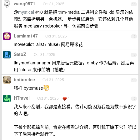
wang9571
Oct 31, 2025
15
@
mystical
#10 就是把 trim-media 二进制文件和 ldd 显示的依
赖动态库拷到另一台机器,一步步尝试启动。它还依赖几个其他
服务 mediasrv rpcbroker 等，仿照前面步骤
Lamlam147
Oct 31, 2025
16
moviepilot+alist+infuse+网易爆米花
SatoZ
Oct 31, 2025
17
tinymediamanager 用来管理元数据，emby 作为后端，然后再
用 infuse 来作前端（播放）
tediorelee
Oct 31, 2025
18
强推 bytemuse
HTravel
Oct 31, 2025
1
19
我从来不刮削，我都是直接看。估计可能因为我是为数不多识字
的人吧。
下某个影视综艺前，肯定在哪看过介绍，否则我干嘛下它？所以
下了后直接看就行了。