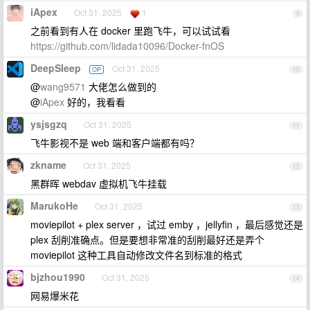
iApex
Oct 31, 2025
1
9
之前看到有人在 docker 里跑飞牛，可以试试看
https://github.com/lidada10096/Docker-fnOS
DeepSIeep
Oct 31, 2025
OP
10
@
wang9571
大佬怎么做到的
@
iApex
好的，我看看
ysjsgzq
Oct 31, 2025
11
飞牛影视不是 web 端和客户端都有吗？
zkname
Oct 31, 2025
12
黑群晖 webdav 虚拟机飞牛挂载
MarukoHe
Oct 31, 2025
13
moviepilot + plex server ，试过 emby ，jellyfin ，最后感觉还是
plex 刮削准确点。但是要想非常准的刮削最好还是弄个
moviepilot 这种工具自动修改文件名到标准的格式
bjzhou1990
Oct 31, 2025
14
网易爆米花