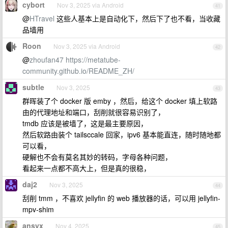
cybort
Nov 3, 2025 via Android
41
@
HTravel
这些人基本上是自动化下，然后下了也不看，当收藏
品墙用
Roon
Nov 3, 2025 via Android
42
@
zhoufan47
https://metatube-
community.github.io/README_ZH/
subtle
Nov 3, 2025
43
群晖装了个 docker 版 emby ，然后，给这个 docker 填上软路
由的代理地址和端口，刮削就很容易识别了，
tmdb 应该是被墙了，这是最主要原因，
然后软路由装个 tailsccale 回家，ipv6 基本能直连，随时随地都
可以看，
硬解也不会有莫名其妙的转码，字母各种问题，
看起来一点都不高大上，但是真的很稳，
daj2
Nov 3, 2025
44
刮削 tmm ，不喜欢 jellyfin 的 web 播放器的话，可以用 jellyfin-
mpv-shim
ansyx
Nov 4, 2025
45