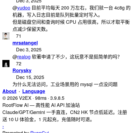
Dec 3, 2025
@
yudoo
目前平均每天 200 万左右，我们就一台 4c8g 的
机器，写入日志目前是队列批量定时写入。
但是磁盘空间和查询时候 CPU 占用很高，所以才取平衡
点减少保留天数。
71
mrsatangel
Dec 3, 2025
@
realpg
软著申请了不少，这玩意不是挺简单的吗？
72
Rorysky
Dec 15, 2025
为什么无法访问，工业场景用的 mysql 一点没问题
About
·
Language
© 2026 V2EX · 98ms · 3.9.8.5
RootFlow AI — 高性能 AI API 加油站
Claude/GPT/Gemini 一手直连，CN2 HK 节点低延迟。注册
送 10 U 体验金，1 元起充，充值随时可退。
›
Promoted by
RyanCui