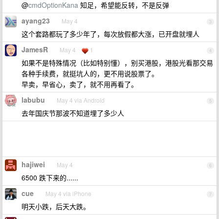
@
cmdOptionKana
知足，希望能反转，不是反弹
ayang23
May 4
3
这个套路都玩了多少年了，每次放假都大涨，已开盘就埋人
JamesR
May 4
1
4
如果不是特殊情况（比如特别懂），别买港股，港股光看那交易
各种手续费，就挺坑人的，更不用说股票了。
早卖，早省心，卖了，就不用再看了。
labubu
May 4 via Android
5
去年国庆节那波不知道埋了多少人
hajiwei
May 4
6
6500 跌下来的......
cue
May 4 via iPhone
7
明天小跌，后天大跌。