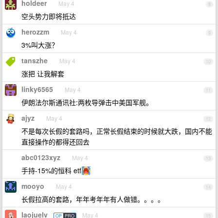
holdeer
May 4
8
空头势力即将抵达
herozzm
May 4
9
3%叫大涨？
tanszhe
May 4
10
涨把 让我解套
linky6565
May 4
11
伊朗法尔斯通讯社:两枚导弹击中美国军舰。
ajyz
May 4
12
不是每次长假的套路吗，正常长假结束的时候就大跌，国内不能
直接操作的都得还回去
abc0123xyz
May 4
13
手持-15%的恒科 etf
mooyo
May 4
14
长假拉高的套路，年年考年年有人做错。。。。
laojuelv
May 4
OP
PRO
15