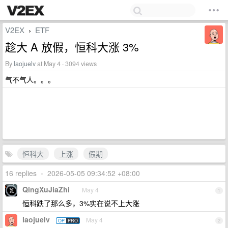
V2EX
ETF
›
趁大 A 放假，恒科大涨 3%
By
laojuelv
at May 4 · 3094 views
气不气人。。。
恒科大
上涨
假期
16 replies
•
2026-05-05 09:34:52 +08:00
QingXuJiaZhi
May 4
1
恒科跌了那么多，3%实在说不上大涨
laojuelv
May 4
OP
PRO
2