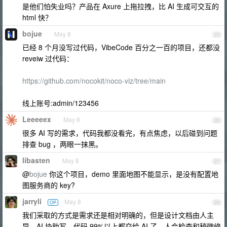
是他们怕失业吗？产品在 Axure 上拖拉拽，比 AI 生成可交互的
html 快？
bojue
May 8
25
已经 8 个月没写过代码，VibeCode 百分之一百的项目，还都没
reveiw 过代码：
https://github.com/nocokit/noco-viz/tree/main
线上账号:admin/123456
Leeeeex
May 8
26
很多 AI 写的需求，代码我都没看完，有点焦虑，以后碰到问题
排查 bug ，两眼一抹黑。
libasten
May 8
27
@
bojue
你这个项目，demo 里面地图不能显示，是没有配置地
图服务商的 key?
jarryli
May 8
OP
28
我们采取的方式是需求还是相对明确的，但是设计文档由人主
导，AI 协助写。代码 99%以上都交给 AI 了。人会检查和稍微修