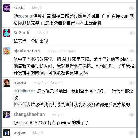
kakki
May 8
37
@
cocong
连数据库,调接口都是很简单的 skill 了, ai 直接 curl 就
给你测试完毕了,连服务器都自己 ssh 上去配置.
3d2holo
May 8
38
拿它当一个同事呗
ajaxfunction
May 8 via iPhone
39
体会了当老板的感觉。把 AI 往死里压榨。尤其是让他写 plan ，
他告我需要很长时间，我就觉得他在偷懒。可想而知，以前我报
开发排期的时候，可能老板也这样认为。
huoru
May 8 via Android
40
mineline.sh
这么复杂的项目，我们全用 ai 写的，一行代码都没
改
但不代表垃圾🤣我们的系统设计功能以及测试都是反复推敲的
zhangshaohan
May 9
41
@
bojue
#25 #25 有点 goview 的样子了
bojue
May 9
42