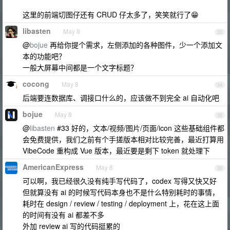
这里的前端切图仔还有 CRUD 仔太多了，笑笑就行了😁
libasten
May 8
33
@
bojue
再给你提个需求，左侧添加的各种图件，少一个添加文
本的功能吧？
一般大屏幕中间都是一个文字标题？
cocong
May 8
34
后端要连数据库、调接口什么的，应该做不到完全 ai 自动化吧
bojue
May 8
35
@
libasten
#33 好的，文本/视频/图片/页面/icon 这些基础组件都
会免费提供，我们之前有个手搓版本相对比较完善，最近打算用
VibeCode 重构成 Vue 版本，最近要是剩下 token 就处理下
AmericanExpress
May 8
36
可以啊，我已经很久没有纯手写代码了，codex 写得又快又好
但就算没有 ai 的时候写代码本身也不是什么特别耗时的事情，
耗时在 design / review / testing / deployment 上，花在这上面
的时间有没有 ai 都差不多
外加 review ai 写的代码挺累的