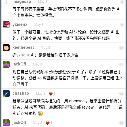
imagecap
May 8
8
写不写代码不重要，手搓代码花不了多少时间。但是你得为 AI
产出负责任。锅你得背。
yxisenx
May 8
9
做了一个新项目，需求设计是和 AI 讨论的，设计文档是 AI 出
的，代码全是 AI 写的，快要上线了我还没看完项目代码。。。
keethebest
May 8
10
@
yxisenx
AI：猜猜我给你埋了多少雷
jackOff
May 8
11
现在自己写代码频率已经无限接近于 0 了，除了 ui 还得自己手
动调整，或者 so 库函数需要自己微操一下，上层调用已经很少
自己写了
chashao
May 8
1
12
我是做游戏引擎渲染相关的，用 opensec ，我来出设计和拆分
任务，AI 来写代码，最后还是得我全部 review 一遍代码。。说
实话还挺累的
jackOff
May 8
1
13