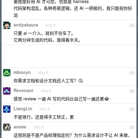
要底座好用 AI 才可控，也就是 harness
代码架构混乱，各种奇葩逻辑，还 AI 一把梭的，我只能祝你好
运
andyskaura
May 8
20
只要 ai 一介入，就刹不住车了。
它两分钟生成的代码，我得看半天。
mbooyn
May 8
21
你需求文档和设计文档还人工写？🤔
Revenant
May 8
22
感觉 review 一遍 AI 写的代码比自己写一遍还累😂
LiangLin
May 8
23
不是很行，还是得手工矫正，累
anmie
May 8
24
这规则是不是产品经理指定的？为什么需求设计不让 AI 来做，