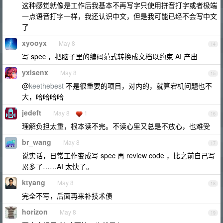
这种感觉就像是工作后我基本不再写字只使用拼音打字或者极端
一点语音打字一样，我还认识中文，但是我可能已经不会写中文
了
xyooyx
May 8
14
写 spec ，把脑子里的编码范式转换成文档以约束 AI 产出
yxisenx
May 8
15
@
keethebest
不是很重要的项目，对内的，就算宕机问题也不
大，哈哈哈哈
jedeft
May 8
1
16
理解负担太重，根本读不完。不读心里又总是不放心，也难受
br_wang
May 8
17
说实话，日常工作变成写 spec 再 review code ，比之前自己写
累多了……AI 太快了。
ktyang
May 8
18
完全不写，后面再来补技术债
horizon
May 8
19