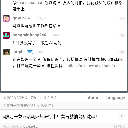
@
zhangshaohan
所以说 AI 强大的可怕，我花钱买的设计稿都
没用上
gdw1986
May 9
43
可以理解成把工作外包给 AI
congminhcap246
May 9
44
1 年多没写了，都是 Ai 写的
jarryli
May 13
OP
45
正在整理一个 AI 编程知识库，包括算法 设计模式 提示词 skills
，打算沉淀一些 AI 编程资料：
https://microwind.github.io
© 2026 V2EX · 76ms · 3.9.8.5
About
·
Language
券商万一免五开户活动火热进行中！
›
a股万一免五活动火热进行中！留言就抽鼠标键盘！
Promoted by
daxiaolian
PRO