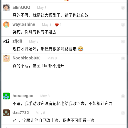
allinQQQ
May 8
2
真的不写，就是让大模型干，错了也让它改
waytoshine
May 8
1
3
笑死，你想写也写不进去
zfjdif
May 8
4
现在才开始吗，那还有很多弯路要走
NoobNoob030
May 8
5
真的不写，甚至 ide 都不用开
horacegao
May 8
6
不写，我手动改它没有记忆老给我改回去，不如都让它弄
dxs7732
May 8
7
+1 ，宁愿让他自己改十遍，我也不可能看一遍