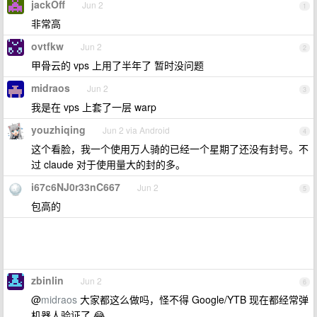
jackOff
Jun 2
1
非常高
ovtfkw
Jun 2
2
甲骨云的 vps 上用了半年了 暂时没问题
midraos
Jun 2
3
我是在 vps 上套了一层 warp
youzhiqing
Jun 2 via Android
4
这个看脸，我一个使用万人骑的已经一个星期了还没有封号。不
过 claude 对于使用量大的封的多。
i67c6NJ0r33nC667
Jun 2
5
包高的
zbinlin
Jun 2
6
@
midraos
大家都这么做吗，怪不得 Google/YTB 现在都经常弹
机器人验证了 😂