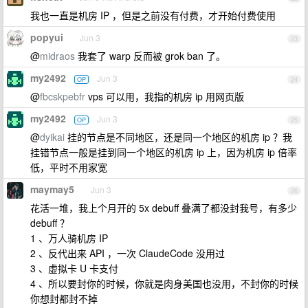
我也一直是机房 IP ，但是之前没有付费，才开始付费使用
popyui
Jun 3
23
@
midraos
我套了 warp 反而被 grok ban 了。
my2492
Jun 3
OP
24
@
fbcskpebfr
vps 可以用，我指的机房 ip 用网页版
my2492
Jun 3
OP
25
@
dyikai
挂的节点是不同地区，还是同一个地区的机房 ip ？我
挂错节点一般是挂到同一个地区的机房 ip 上，因为机房 ip 倍率
低，平时不用家宽
maymay5
Jun 3
26
花活一堆，我上个月开的 5x debuff 叠满了都没封我号，有多少
debuff ？
1 、万人骑机房 IP
2 、反代出来 API ，一次 ClaudeCode 没用过
3 、虚拟卡 U 卡支付
4 、所以要封你的时候，你就是肉身美国也没用，不封你的时候
你想封都封不掉