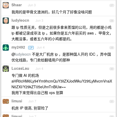
Shaar
Jun 3
27
我用的是甲骨文澳洲的，好几个月了好像没啥问题
ludyleocn
Jun 3
28
跟 ip 性质无关，但是之前很多拿来蒸馏的公司，用的都是小鸡
ip 都被记录成非法 ip 。如果你是五六年前买的 aws 、甲骨文，
大概没事，或者五六年的小鸡都是的。
my2492
Jun 4
OP
29
@
ludyleocn
不是大厂机房 ip ，是那种国人开的 IDC ，弄中国
优化线路，专门卖给翻墙用户的那种
LucasLau
Jun 4
30
专门做 AI 的机场
aHR0cHM6Ly94Ym9hcmQuY3liZXJodWkuY29tLyMvcmVnaX
N0ZXI/Y29kZT05eUhnTnBiUw==
我用下来觉得比自己租 vps 划算
limusi
Jun 7
31
机房 IP 很高, 别冒险了
limusi
Jun 7
32