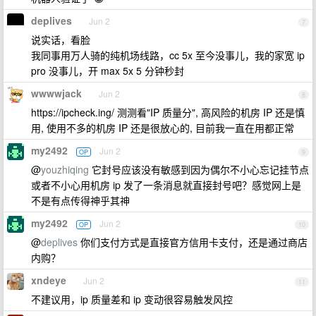
deplives
Jun 2
7
说实话，看脸
我同事用万人骑的纯机场线路，cc 5x 至今没事儿，我的家宽 ip
pro 没事儿，开 max 5x 5 分钟秒封
wwwwjack
Jun 2
8
https://ipcheck.ing/ 测测看"IP 质量分", 高风险的机房 IP 还是慎
用, 使用不多的机房 IP 还是很放心的, 目前我一直在用都正常
my2492
Jun 2
OP
9
@
youzhiqing
它封号应该没有敏感到因为偶尔不小心忘记挂节点
或者不小心用机房 ip 发了一条消息就直接封号吧？感觉网上是
不是有点传得神乎其神
my2492
Jun 2
OP
10
@
deplives
你们支付方式是直接官方信用卡支付，还是通过商店
内购？
xndeye
Jun 2
11
不建议用，ip 质量差和 ip 变动很容易触发风控