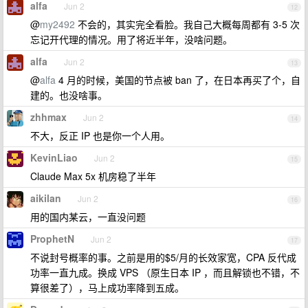
alfa
Jun 2
12
@
my2492
不会的，其实完全看脸。我自己大概每周都有 3-5 次
忘记开代理的情况。用了将近半年，没啥问题。
alfa
Jun 2
13
@
alfa
4 月的时候，美国的节点被 ban 了，在日本再买了个，自
建的。也没啥事。
zhhmax
Jun 2
14
不大，反正 IP 也是你一个人用。
KevinLiao
Jun 2
15
Claude Max 5x 机房稳了半年
aikilan
Jun 2
16
用的国内某云，一直没问题
ProphetN
Jun 2
17
不说封号概率的事。之前是用的$5/月的长效家宽，CPA 反代成
功率一直九成。换成 VPS （原生日本 IP ，而且解锁也不错，不
算很差了），马上成功率降到五成。