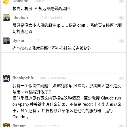
Domado
Jun 2
18
极高，机房 IP 永远都是最高风险
lifechan
Jun 2 via Android
19
最好是沒太多人用的原生 ip……我是 dmit ，系統英文時區也要
切對應地區
dyikai
Jun 3
20
@
my2492
我就是那个不小心挂错节点被封的
fbcskpebfr
Jun 3 via iPhone
21
我有一个假设性问题：如果机房 ip 风险高，那美国人岂不是没
法用 vps 远程开发了？
但似乎很少见有英文内容报告这种情况，至少我搜“Claude run
on vps”这种关键字没什么结果，不仅是 reddit 上不少人都这么
干，甚至还有 yt 广告视频介绍怎么在他们的服务器上运行
Claude 。
fishcat
Jun 3 via Android
22