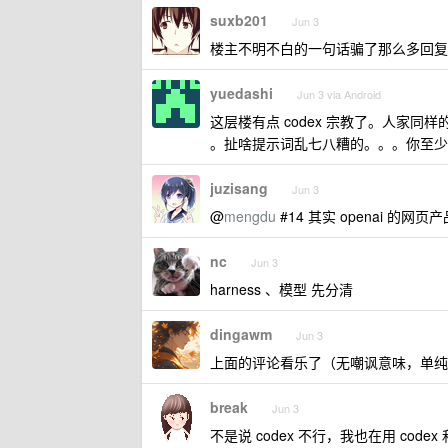
suxb201
Jun 3
楼主不明不白的一句话骗了那么多回复
yuedashi
Jun 3 via Android
这层楼有点 codex 宗教了。人家同样的
。扯啥提示词乱七八糟的。。。你至少得问
juzisang
Jun 3
@
mengdu
#14 其实 openai 的网
nc
Jun 3
harness 、模型 先分清
dingawm
Jun 3
上面的评论看乐了（无嘲讽意味，单纯
break
Jun 3
不是说 codex 不行，我也在用 codex