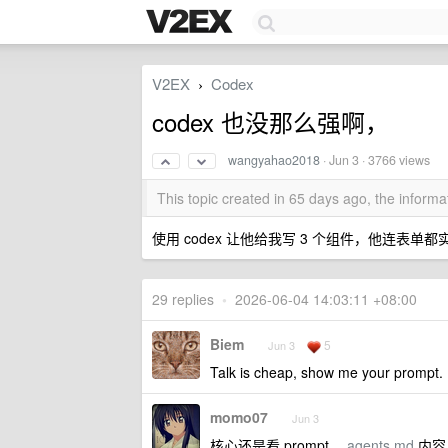
V2EX
Codex
›
codex 也没那么强啊，
wangyahao2018
·
Jun 3
· 3766 views
This topic created in 65 days ago, the infor
使用 codex 让他给我写 3 个组件，他连表单
29 replies
•
2026-06-04 14:03:11 +08:00
Biem
5
Jun 3
Talk is cheap, show me your prompt.
momo07
Jun 3
核心还是看 prompt ，
agents.md
内容