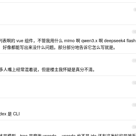
1
 vue 组件，不管我用什么 mimo 啊 qwen3.x 啊 deepseek4 flash
nimax 这些，好像都能写出来没什么问题。部分部分地告诉它怎么写就是。
1
 ，虽然很多人嘴上经常混着说，但是楼主我怀疑是真分不清。
1
1
x 是 CLI
1
gpt 才是模型，trae 是魔改 vscode ，vscode 也不是 ide,还有这发帖的是骗币