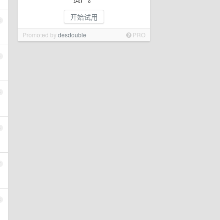
开始试用
3
Promoted by
desdouble
PRO
4
5
6
7
8