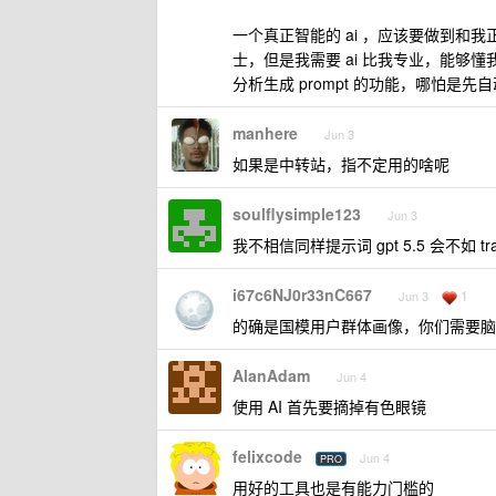
一个真正智能的 ai ，应该要做到
士，但是我需要 ai 比我专业，能够懂我
分析生成 prompt 的功能，哪怕是先
manhere
Jun 3
如果是中转站，指不定用的啥呢
soulflysimple123
Jun 3
我不相信同样提示词 gpt 5.5 会不如 t
i67c6NJ0r33nC667
1
Jun 3
的确是国模用户群体画像，你们需要脑
AlanAdam
Jun 4
使用 AI 首先要摘掉有色眼镜
felixcode
Jun 4
PRO
用好的工具也是有能力门槛的