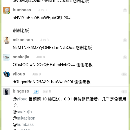
cWowMjI4QGdtYWlsLmNvbQ== 感谢老板
humbass
Jun 8
7
aHVtYmFzc0BnbWFpbC5jb20=
谢谢老板
mikaelson
Jun 8
8
NzM1Nzk5MzYyQHFxLmNvbQo= 感谢老板
snakejia
Jun 8
9
OTc4ODIwNDQxQHFxLmNvbQ== 谢谢老板
yiiouo
Jun 8
10
dGhqcnRoNDRAZ21haWwuY29t 谢谢老板
bingoso
Jun 8
OP
11
@
yiiouo
目前前 10 楼已送，0.01 特价组还活着，几乎是免费用
哈。
@
snakejia
@
mikaelson
@
humbass