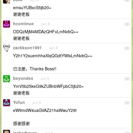
49
emsuYUBxcS5jb20=
谢谢老板
hcontinue
Jun 8
50
ODQzMjM4MDAzQHFxLmNvbQ==
谢谢老板
zackkson1991
Jun 8
51
Y2h1Y2suemhhaXlqQGdtYWlsLmNvbQ==
已注册，Thanks Boss!!
beyondex
Jun 8
52
YmV5b25keG9kZUBnbWFpbC5jb20=
谢谢老板
Yofun
Jun 8
53
eW9mdW4uaGVAZ21haWwuY29t
感谢感谢
jackerbauer
Jun 8