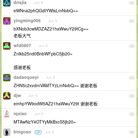
dnsjia
Jun 8
90
eWNna2phQGdtYWlsLmNvbQ==
yingming006
Jun 8
91
bXNob3cwMDZAZ21haWwuY29tCg==
老板大气
wfd0807
Jun 8
92
Znlkb25nd0BnbWFpbC5jb20=
感谢老板
dadaoqueyi
Jun 8
93
ZHN5c2xvdmVAMTYzLmNvbQ== 谢谢老板
djw
Jun 8
94
emhpYW9odW5AZ21haWwuY29t 谢谢老板
rqxiao
Jun 8
95
MTAwNzY4OTYyMkBxcS5jb20=
bingoso
Jun 8
OP
96