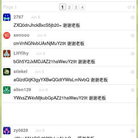
Page 1
1
of 4
2
3
4
2787
Jun 8
1
ZXQ0dnJhckBxcS5jb20= 谢谢老板
senooo
Jun 8
2
cmVnNGNvbUAxNjMuY29t 谢谢老板
LHYlhy
Jun 8
3
bGh5Y2JxMDJAZ21haWwuY29t 谢谢老板
stiekel
Jun 8
4
aGlzdGtjK3gyYXBwQGdtYWlsLmNvbQ 谢谢老板
allen129
Jun 8
5
YWxsZW4xMjkubGpAZ21haWwuY29t 谢谢老板
zy0829
Jun 8
6