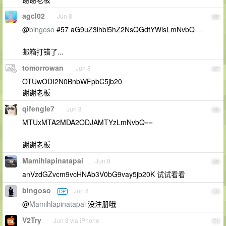
agcl02
Jun 8
66
@
bingoso
#57 aG9uZ3lhbi5hZ2NsQGdtYWlsLmNvbQ==
邮箱打错了...
tomorrowan
Jun 8
67
OTUwODI2N0BnbWFpbC5jb20=
谢谢老板
qifengle7
Jun 8
68
MTUxMTA2MDA2ODJAMTYzLmNvbQ==
谢谢老板
Mamihlapinatapai
Jun 8
69
anVzdGZvcm9vcHNAb3V0bG9vay5jb20K 试试看看
bingoso
Jun 8
OP
70
@
Mamihlapinatapai
没注册哦
V2Try
Jun 8 via iPhone
71