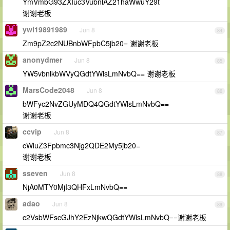
YmVmbG93ZXIuc3VubnlAZ21haWwuY29t
谢谢老板
ywl19891989
Jun 8
84
Zm9pZ2c2NUBnbWFpbC5jb20= 谢谢老板
anonydmer
Jun 8
85
YW5vbnlkbWVyQGdtYWlsLmNvbQ== 谢谢老板
MarsCode2048
Jun 8
86
bWFyc2NvZGUyMDQ4QGdtYWlsLmNvbQ==
谢谢老板
ccvip
Jun 8
87
cWluZ3Fpbmc3Njg2QDE2My5jb20=
谢谢老板
sseven
Jun 8
88
NjA0MTY0MjI3QHFxLmNvbQ==
adao
Jun 8
89
c2VsbWFscGJhY2EzNjkwQGdtYWlsLmNvbQ==谢谢老板