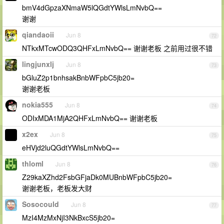
bmV4dGpzaXNmaW5lQGdtYWlsLmNvbQ==
谢谢
qiandaoii
Jun 8
72
NTkxMTcwODQ3QHFxLmNvbQ== 谢谢老板 之前用过很不错
lingjunxlj
Jun 8
73
bGluZ2p1bnhsakBnbWFpbC5jb20=
谢谢老板
nokia555
Jun 8
74
ODIxMDA1MjA2QHFxLmNvbQ== 谢谢老板
x2ex
Jun 8
75
eHVjd2luQGdtYWlsLmNvbQ==
thloml
Jun 8
76
Z29kaXZhd2FsbGFjaDk0MUBnbWFpbC5jb20=
谢谢老板，老板发大财
Sosocould
Jun 8
77
MzI4MzMxNjI3NkBxcS5jb20=