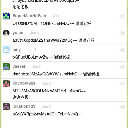
cHByb3h5cHBwcEBnbWFpbC5jb20=
谢谢老板
SuperManNoPain
Jun 8
37
OTU0NDY5MTI1QHFxLmNvbQ== 谢谢老板
yolan
Jun 8
38
a3VtYXdpd2lAZ21haWwuY29tCg== 谢谢老板
lany
Jun 8
39
bGFueUB6Lm9yZw== 谢谢老板
Jae9er
Jun 8
40
dm5nbzg0MzAwQGdtYWlsLmNvbQ== 谢谢老板
xovobet924
Jun 8
41
MTU3MzA5ODUzNzVAMTYzLmNvbQ==
谢谢老板!
location123
Jun 8
42
bG9jYXRpb24wMzA3QHFxLmNvbQ==