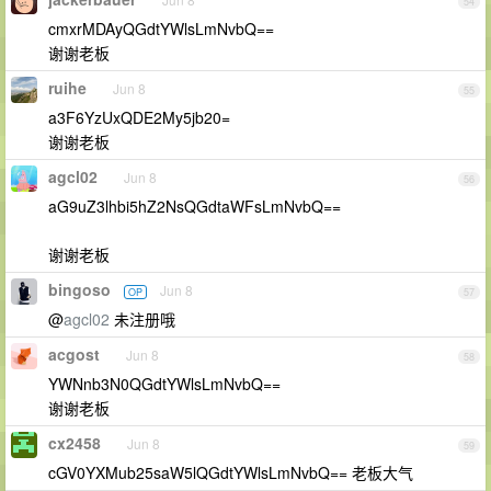
54
cmxrMDAyQGdtYWlsLmNvbQ==
谢谢老板
ruihe
Jun 8
55
a3F6YzUxQDE2My5jb20=
谢谢老板
agcl02
Jun 8
56
aG9uZ3lhbi5hZ2NsQGdtaWFsLmNvbQ==
谢谢老板
bingoso
Jun 8
OP
57
@
agcl02
未注册哦
acgost
Jun 8
58
YWNnb3N0QGdtYWlsLmNvbQ==
谢谢老板
cx2458
Jun 8
59
cGV0YXMub25saW5lQGdtYWlsLmNvbQ== 老板大气