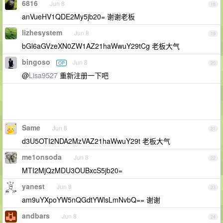
6816
Jun 8
18
anVueHV1QDE2My5jb20= 谢谢老板
lizhesystem
Jun 8
19
bGl6aGVzeXN0ZW1AZ21haWwuY29tCg 老板大气
bingoso
Jun 8
OP
20
@
Lisa9527
重新注册一下吧
Same
Jun 8
21
d3U5OTI2NDA2MzVAZ21haWwuY29t 老板大气
me1onsoda
Jun 8
22
MTI2MjQzMDU3OUBxcS5jb20=
yanest
Jun 8
23
am9uYXpoYW5nQGdtYWlsLmNvbQ== 谢谢
andbars
Jun 8
24