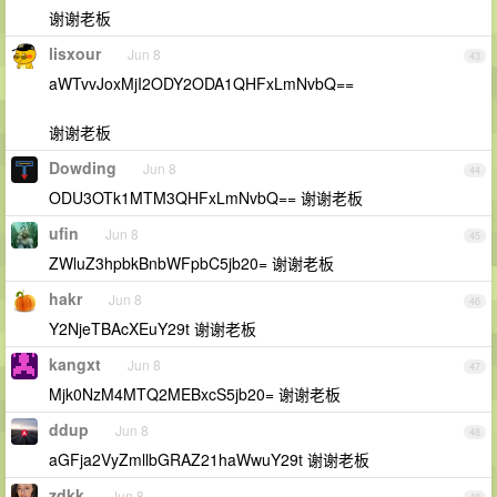
谢谢老板
lisxour
Jun 8
43
aWTvvJoxMjI2ODY2ODA1QHFxLmNvbQ==
谢谢老板
Dowding
Jun 8
44
ODU3OTk1MTM3QHFxLmNvbQ== 谢谢老板
ufin
Jun 8
45
ZWluZ3hpbkBnbWFpbC5jb20= 谢谢老板
hakr
Jun 8
46
Y2NjeTBAcXEuY29t 谢谢老板
kangxt
Jun 8
47
Mjk0NzM4MTQ2MEBxcS5jb20= 谢谢老板
ddup
Jun 8
48
aGFja2VyZmllbGRAZ21haWwuY29t 谢谢老板
zdkk
Jun 8