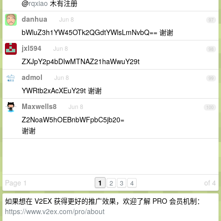
@
rqxiao
木有注册
danhua
Jun 8
97
bWluZ3h1YW45OTk2QGdtYWlsLmNvbQ== 谢谢
jxl594
Jun 8
98
ZXJpY2p4bDIwMTNAZ21haWwuY29t
admol
Jun 8
99
YWRtb2xAcXEuY29t 谢谢
Maxwells8
Jun 8
100
Z2NoaW5hOEBnbWFpbC5jb20=
谢谢
Page 1
1
of 4
2
3
4
如果想在 V2EX 获得更好的推广效果，欢迎了解 PRO 会员机制：
https://www.v2ex.com/pro/about