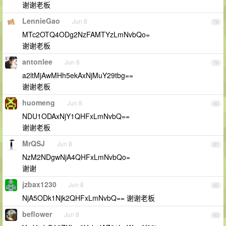
谢谢老板
LennieGao
Jun 8
78
MTc2OTQ4ODg2NzFAMTYzLmNvbQo=
谢谢老板
antonlee
Jun 8
79
a2ltMjAwMHh5ekAxNjMuY29tbg==
谢谢老板
huomeng
Jun 8
80
NDU1ODAxNjY1QHFxLmNvbQ==
谢谢老板
MrQSJ
Jun 8
81
NzM2NDgwNjA4QHFxLmNvbQo=
谢谢
jzbax1230
Jun 8
82
NjA5ODk1Njk2QHFxLmNvbQ== 谢谢老板
beflower
Jun 8
83