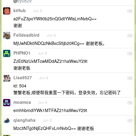
@
zy0829
ktHub
Jun 8
12
a2FuZ3poYW90b25nQGdtYWlsLmNvbQ==
谢谢
Felldeadbird
Jun 8
13
MjUwNDk0NDQzNkBxcS5jb20KCg== 谢谢老板。
PHPNO1
Jun 8
14
ZzE0NzUxMTcwMDdAZ21haWwuY29t
谢谢老板
Lisa9527
Jun 8
15
id: 504
蟹蟹老板,顺便帮我重置一下密码，登录失效，忘记密码了
moamoa
Jun 8
16
emhhbmdiYWk1MTFAZ21haWwuY29t
qianghaha
Jun 8
17
Mzc3NTg0NjEzQHFxLmNvbQ== 谢谢老板