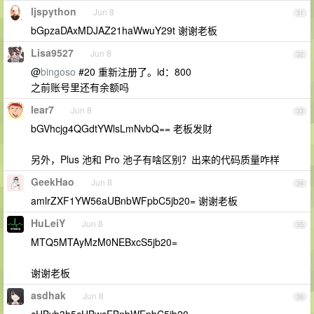
ljspython
Jun 8
31
bGpzaDAxMDJAZ21haWwuY29t 谢谢老板
Lisa9527
Jun 8
32
@
bingoso
#20 重新注册了。id：800
之前账号里还有余额吗
lear7
Jun 8
33
bGVhcjg4QGdtYWlsLmNvbQ== 老板发财
另外，Plus 池和 Pro 池子有啥区别？出来的代码质量咋样
GeekHao
Jun 8
34
amlrZXF1YW56aUBnbWFpbC5jb20= 谢谢老板
HuLeiY
Jun 8
35
MTQ5MTAyMzM0NEBxcS5jb20=
谢谢老板
asdhak
Jun 8
36