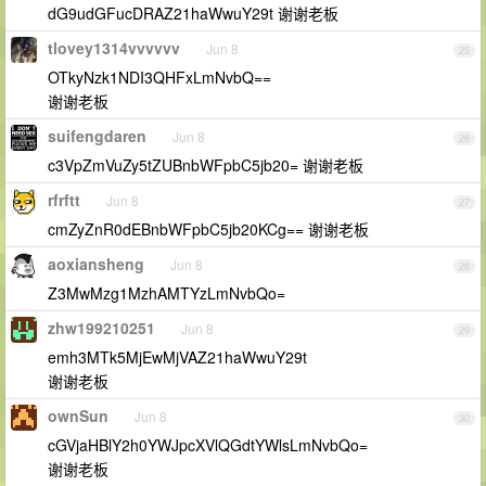
dG9udGFucDRAZ21haWwuY29t 谢谢老板
tlovey1314vvvvvv
Jun 8
25
OTkyNzk1NDI3QHFxLmNvbQ==
谢谢老板
suifengdaren
Jun 8
26
c3VpZmVuZy5tZUBnbWFpbC5jb20= 谢谢老板
rfrftt
Jun 8
27
cmZyZnR0dEBnbWFpbC5jb20KCg== 谢谢老板
aoxiansheng
Jun 8
28
Z3MwMzg1MzhAMTYzLmNvbQo=
zhw199210251
Jun 8
29
emh3MTk5MjEwMjVAZ21haWwuY29t
谢谢老板
ownSun
Jun 8
30
cGVjaHBlY2h0YWJpcXVlQGdtYWlsLmNvbQo=
谢谢老板