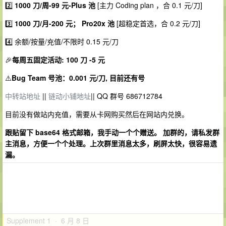
2️⃣
1000 刀/周-99 元-Plus 池
[主力 Coding plan ，合 0.1 元/刀]
3️⃣
1000 刀/月-200 元； Pro20x 池
[超稳定首选，合 0.2 元/刀]
4️⃣ 余额/按量/充值/不限时 0.15 元/刀
🎉
每周五固定活动: 100 刀 -5 元
⚠️
Bug Team 号池：0.001 元/刀, 目前还有号
中转站地址
||
链动小铺地址
|| QQ 群号 686712784
目前没有做站内充值，需要从卡网购买然后在网站内兑换。
跟贴留下 base64 格式邮箱，我手动一个个赠送。 加群的，请私发群
主消息，方便一个个处理。上次群里消息太多，刷屏太快，很容易遗
漏。
Supplement 1 · 6 月 8 日