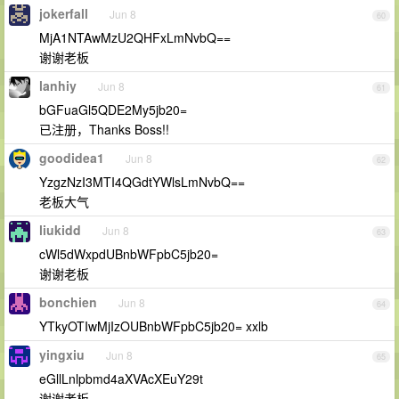
jokerfall
Jun 8
60
MjA1NTAwMzU2QHFxLmNvbQ==
谢谢老板
lanhiy
Jun 8
61
bGFuaGl5QDE2My5jb20=
已注册，Thanks Boss!!
goodidea1
Jun 8
62
YzgzNzI3MTI4QGdtYWlsLmNvbQ==
老板大气
liukidd
Jun 8
63
cWl5dWxpdUBnbWFpbC5jb20=
谢谢老板
bonchien
Jun 8
64
YTkyOTIwMjIzOUBnbWFpbC5jb20= xxlb
yingxiu
Jun 8
65
eGllLnlpbmd4aXVAcXEuY29t
谢谢老板