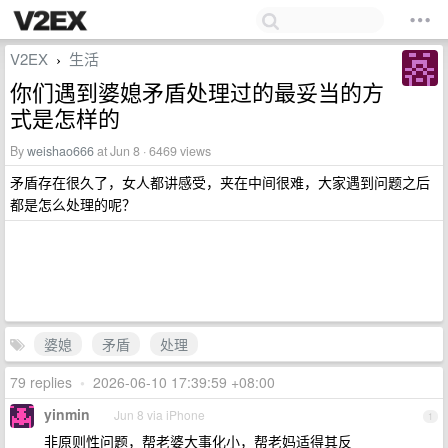
V2EX
生活
›
你们遇到婆媳矛盾处理过的最妥当的方
式是怎样的
By
weishao666
at Jun 8 · 6469 views
矛盾存在很久了，女人都讲感受，夹在中间很难，大家遇到问题之后
都是怎么处理的呢？
婆媳
矛盾
处理
79 replies
•
2026-06-10 17:39:59 +08:00
yinmin
Jun 8 via iPhone
1
非原则性问题，帮老婆大事化小，帮老妈适得其反