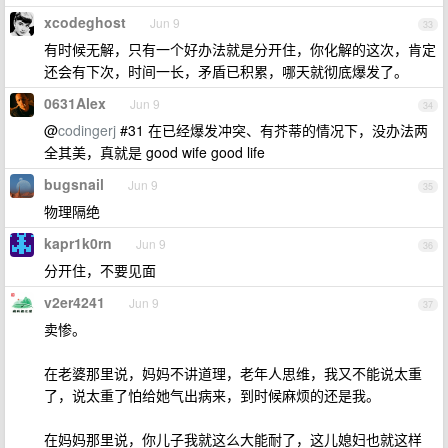
xcodeghost
Jun 9
33
有时候无解，只有一个好办法就是分开住，你化解的这次，肯定
还会有下次，时间一长，矛盾已积累，哪天就彻底爆发了。
0631Alex
Jun 9
34
@
codingerj
#31 在已经爆发冲突、有芥蒂的情况下，没办法两
全其美，真就是 good wife good life
bugsnail
Jun 9
35
物理隔绝
kapr1k0rn
Jun 9
36
分开住，不要见面
v2er4241
Jun 9
37
卖惨。
在老婆那里说，妈妈不讲道理，老年人思维，我又不能说太重
了，说太重了怕给她气出病来，到时候麻烦的还是我。
在妈妈那里说，你儿子我就这么大能耐了，这儿媳妇也就这样