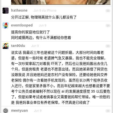
hxtheone
Jun 9 via iPhone
53
分开过正解, 物理隔离就什么事儿都没有了
eventlooped
Jun 9
54
提高你的家庭地位就行了
同时威慑两边，有什么不满都给你憋着
tan90du
Jun 9
55
说实话 我最近三年也是被这个问题折磨，大部分时间向着老
婆，但是有一些时候 老婆脾气急又暴躁，我也不能完全理解，
有一次吵架拿起刀对着我 吓死了，然后也让我爸妈搬出去住几
个月，但是房租贵 老婆也不愿意出钱，而且她弟弟借了网贷也
没跟我说 并且她爸妈还是农村户没有保险，还要给她爸妈交养
老保险 偶尔有一次看她手机发现的，虽然在长沙两个程序员收
入还行，但是家里矛盾不小，而且年纪越来越大也想着说要不要
考个公务员或者编制不然以现在 ai 的发展速度感觉 35 以后要危
了，但是如果考试或者搞事业又需要爸妈帮忙带娃，唯一欣慰的
是 我爸妈事业单位有养老保障，不然真是已经疯了
meetyuan
Jun 9
56