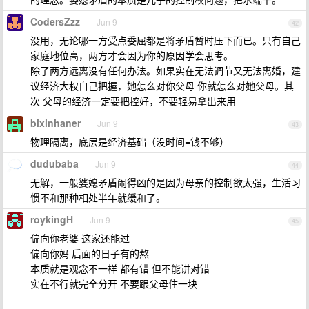
CodersZzz
Jun 9
42
没用，无论哪一方受点委屈都是将矛盾暂时压下而已。只有自己
家庭地位高，两方才会因为你的原因学会思考。
除了两方远离没有任何办法。如果实在无法调节又无法离婚，建
议经济大权自己把握，她怎么对你父母 你就怎么对她父母。其
次 父母的经济一定要把控好，不要轻易拿出来用
bixinhaner
Jun 9
43
物理隔离，底层是经济基础（没时间=钱不够）
dudubaba
Jun 9
44
无解，一般婆媳矛盾闹得凶的是因为母亲的控制欲太强，生活习
惯不和那种相处半年就缓和了。
roykingH
Jun 9
45
偏向你老婆 这家还能过
偏向你妈 后面的日子有的熬
本质就是观念不一样 都有错 但不能讲对错
实在不行就完全分开 不要跟父母住一块