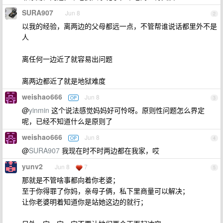
SURA907
Jun 8
2
以我的经验，离两边的父母都远一点，不管帮谁说话都里外不是
人
离任何一边近了就容易出问题
离两边都近了就是地狱难度
weishao666
Jun 8
OP
3
@
yinmin
这个说法感觉妈妈好可怜呀。原则性问题怎么界定
呢，已经不知道什么是原则了
weishao666
Jun 8
OP
4
@
SURA907
我现在时不时两边都在我家，哎
yunv2
Jun 8
7
5
那就是不管啥事都向着你老婆；
至于你得罪了你妈，亲母子俩，私下里商量可以解决；
让你老婆明着知道你是站她这边的就行；