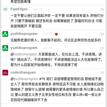
希望您能看懂
FqwKVgsv
Jun 10
76
一定不要让他们正面起冲突 一定不要 如果发现有苗头 把他们分
开 只要不撕破脸 都还有机会 如果撕破脸了 那最好的办法 可能
就是隔离开 不要见面
yuzhiboprogram
Jun 10
1
77
无脑帮老婆的男人，我都看不起的。评论区这种货色也挺多的
yuzhiboprogram
Jun 10
78
@
coderzhangsan
大家都是成人，在社会上混，不讲道理。讲
啥？她出去了。不讲道理吗？不讲道理能活这么大也是难得了。
那为什么回家就开始情绪化，不用讲道理了呢
coderzhangsan
Jun 10
79
@
yuzhiboprogram
#78 哥们 讲道理要是管用的话 那她就不是
女人了 那世界就会安静很多 很明显这不可能 女人是情绪化动物
情绪来了 她管什么道理 她需要的更多是情绪价值 所以要么自己
过 要么封建主义男子主宰女性地位和生存 要么哄+做一些让步
否则现代婚姻维持不下去