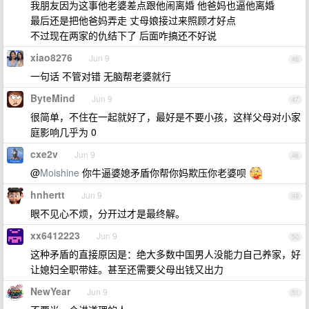
我朋友因为这事他老婆差点跟他闹离婚 他爸妈也逼他离婚
最后还是把他爸妈弄走 丈母娘接过来照顾才好点
不过现在两家的仇结下了 后面咋搞还不好说
xiao8276
Jun 9
46
一句话 不管对错 无脑帮老婆就行
ByteMind
Jun 9
47
很简单，不住在一起就好了，最好是不要小孩，这样父母对小家
庭影响几乎为 0
cxe2v
Jun 9
48
@
Moishine
你牛逼婆媳矛盾你帮你妈欺压你老婆呗
hnhertt
Jun 9
49
眼不见心不烦，分开过才是最终解。
xx6412223
Jun 9
50
这种矛盾的直接原因是：绝大多数中国男人没能力自己养家，好
让媳妇全职带娃。甚至还需要父母出钱又出力
NewYear
Jun 9
51