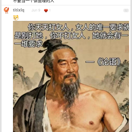
不要当一个讲道理的人
titixlq
Jun 9
1
52