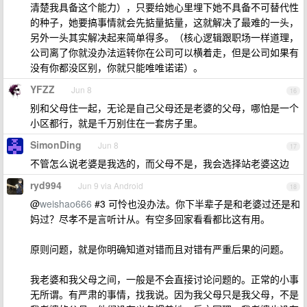
清楚我具备这个能力），只要给她心里埋下她不具备不可替代性
的种子，她要搞事情就会先掂量掂量，这就解决了最难的一头，
另外一头其实解决起来简单得多。（核心逻辑跟职场一样道理，
公司离了你就没办法运转你在公司可以横着走，但是公司如果有
没有你都没区别，你就只能唯唯诺诺）。
YFZZ
Jun 8
16
别和父母住一起，无论是自己父母还是老婆的父母，哪怕是一个
小区都行，就是千万别住在一套房子里。
SimonDing
Jun 8
17
不管怎么说老婆是我选的，而父母不是，我会选择站老婆这边
ryd994
Jun 9 via Android
18
@
weishao666
#3 可怜也没办法。你下半辈子是和老婆过还是和
妈过？尽孝不是言听计从。有空多回家看看都比这有用。
原则问题，就是你明确知道对错而且对错有严重后果的问题。
我老婆和我父母之间，一般是不会直接讨论问题的。正常的小事
无所谓。有严肃的事情，找我说。因为我父母只是我父母，不是