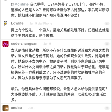
@
Moishine
我也觉得，自己亲妈养了自己几十年，都养不熟，
这样的人还是人么？亲妈可以迁就你不占她那边，事后可以原谅
你，媳妇就不能做到吗？那只能说明不够爱！
Lowlife
Jun 9 via iPhone
57
网上有个说法，一个男人，婆媳关系都处理不好，归根结底就是
这个男的没本事，是个废物。
coderzhangsan
Jun 9
58
女人是情绪化动物，所以不存在什么理性的讨论和大道理之类的
话，当女性角色身份不同时，她的价值观会发生改变，她是母亲
时，她会以子女为中心，她是妻子时，则以小家庭或自己为中
心，所以什么充当缓冲带之类的话，我觉得过于理想化，无非是
损失另外一方得利益罢了，只不过更多的时候是牺牲母亲的利
益，因为大多数母亲愿意为子女忍气吞声罢了。
最后，你连具体什么问题都没说，让别人怎么给你提供意见呢？
大多数婆媳矛盾，无非就是价值观的冲突，以带娃/吃穿生活居
多。
anubu
Jun 9
59