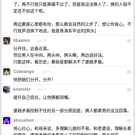
了，再不行就只能离婚不过了，但是我没法换人了，换的人指不
定还不如这个呢。
两边要是心里都有你，那么都会自然的让步了，想让你省心。不
行就声泪俱下地说，我是表演系毕业的[狗头]
libasten
Jun 9
38
分开住，远香近臭。
然后男人在中间，两头哄，两头瞒，两边说好话。
只能这样，看历史，秦始皇都解决不了婆媳矛盾。
Ccbeango
Jun 9
39
快把她们分开，分开！
kristofer
Jun 9
40
提升自己低位，让他俩都闭嘴。
婆媳矛盾控制不住的另一部分原因是，俩人都拿男的没当回事。
shoushen
Jun 9
41
将心比心，和母亲说，多理解儿媳的不易。和老婆说，理解长辈
的理念。婆媳矛盾的本质是儿子的控制权问题，把水端平。