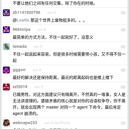
不要让她们之间有任何交集，除了你在的时候。
zb1141920796
Jun 9
65
@
Lowlife
那这个世界上废物挺多的。。。
9684xtpa
Jun 9
66
最简单的方式方法，不住一起就好了，没意义
lamada
Jun 9
67
不住一起说起来容易，但是很多时候需要带小孩，又不得不住一
起
gggon
Jun 9
68
最好的解决还是保持距离，最近的距离起码也是楼上楼下
zzf2019
Jun 9
69
已婚男性，对这方面建议只有隔离开，不然真的一堆事，女人是
无法讲道理的。婆媳矛盾的核心就是对你的话语权争夺，你不离
开，就会出现两个 master 对同一个 agent 下命令，最后肯定
agent 崩溃的。
webcape233
Jun 9 via iPhone
70