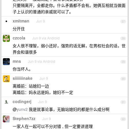
只要隔离开，全都走你。什么矛盾都不会有。她俩互相就当做面
子上认识的普通的亲戚就可以了。
xmitman
Jun 9
27
分开住
czcola
Jun 9 via Android
28
女人很不理智，弱小还好，强势的话无解，在男权社会的话，世
界会和谐很多
mns
Jun 9 via Android
29
你当坏人。
siiiiiiinake
Jun 9
30
离婚前：站媳妇一边
离婚后：妈永远是妈，媳妇不一定
codingerj
Jun 9
31
@
yunv2
我是就事论事，无脑站媳妇的都是什么成分啊
Stephen7zz
Jun 9
32
一家人在一起可以不分对错 , 但一定要讲道理