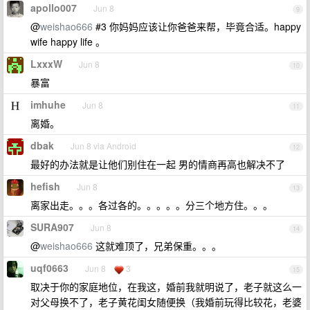
apollo007
Jun 8
9
@
weishao666
#3 你妈妈应该让你爸爸来帮，毕竟合适。happy
wife happy life 。
LxxxW
Jun 8
10
暴富
imhuhe
Jun 8
11
离婚。
dbak
Jun 8 via Android
12
最好的办法就是让他们别住在一起 男的情商再高也解决不了
hefish
Jun 8
13
离家出走。。。各过各的。。。。。分三个地方住。。。
SURA907
Jun 8
14
@
weishao666
这就难顶了，兄弟保重。。。
uqf0663
Jun 8
3
15
取决于你的家庭地位，在我这，婚前我就明说了，老子就这么一
对父母换不了，老子黄花闺女随便换（我婚前玩得比较花，老婆