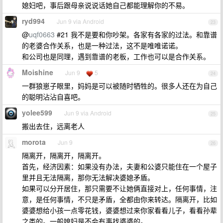
媳妇吧，事后跟母亲说说话她自己都能理解你的不易。
ryd994
Jun 9 via Android
23
@
uqf0663
#21 我不是要和你吵架。各家有各家的过法。和靠谱
的老婆合作关系，也是一种过法，这不是唯唯诺诺。
和公司也是同理，遇到靠谱的老板，工作也可以是合作关系。
Moishine
Jun 9
5
24
一群狼崽子眼里，妈妈是可以被随时牺牲的。很多人还在为自己
的聪明沾沾自喜吧。
yolee599
Jun 9 via Android
25
搬出去住，远离老人
morota
Jun 9
26
隔离开，隔离开，隔离开。
首先，经济因素：如果没有办法，夫妻和公婆只能住在一个屋子
里并且无法隔离，那你无法解决婆媳矛盾。
如果可以分开居住，那只需要不让她俩直接对上，任何事情，注
意，是任何事情，不只是矛盾，全都由你来转达。隔离开，比如
婆婆想给小孩一点零花钱，婆婆想过来你家看看儿子，看看孙辈
之类的。一般媳妇是不会有事找婆婆的。