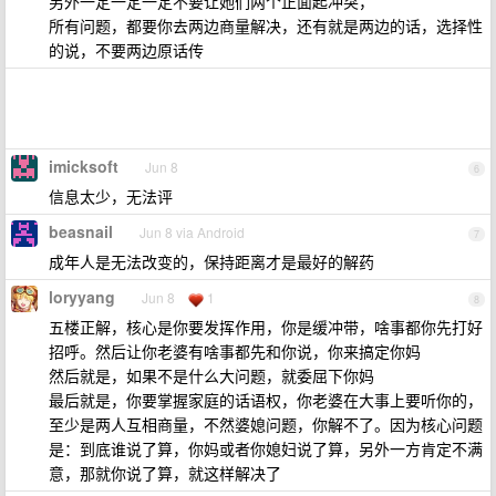
另外一定一定一定不要让她们两个正面起冲突，
所有问题，都要你去两边商量解决，还有就是两边的话，选择性
的说，不要两边原话传
imicksoft
Jun 8
6
信息太少，无法评
beasnail
Jun 8 via Android
7
成年人是无法改变的，保持距离才是最好的解药
loryyang
Jun 8
1
8
五楼正解，核心是你要发挥作用，你是缓冲带，啥事都你先打好
招呼。然后让你老婆有啥事都先和你说，你来搞定你妈
然后就是，如果不是什么大问题，就委屈下你妈
最后就是，你要掌握家庭的话语权，你老婆在大事上要听你的，
至少是两人互相商量，不然婆媳问题，你解不了。因为核心问题
是：到底谁说了算，你妈或者你媳妇说了算，另外一方肯定不满
意，那就你说了算，就这样解决了