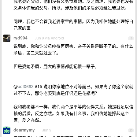
我老婆的父母，他们没有义务惯着她。反之同理，我老婆也没有
义务体谅我的父母。所以，涉及他们的矛盾必须经过我过滤。
同理，我也不会管我老婆家里的事情。因为我相信她能处理好自
己家的事。
ryd994
Jun 9 via Android
19
说到底，你和你父母吵得再厉害，亲子关系是断不了的。有什么
矛盾，第二天就过去了。
但是婆媳矛盾，屁大的事情都能记恨一辈子。
@
uqf0663
#15 说明你家地位不对等而已。如果离了你这个家就
过不下去，那你老婆到底是伴侣还是花瓶呢？
我和我老婆不一样，我们两个是平等的伙伴关系。她是我足以信
赖的后盾，反之亦然。如果我有什么事，我相信她能撑起这个
家，反之亦然。
dearmymy
Jun 9
20