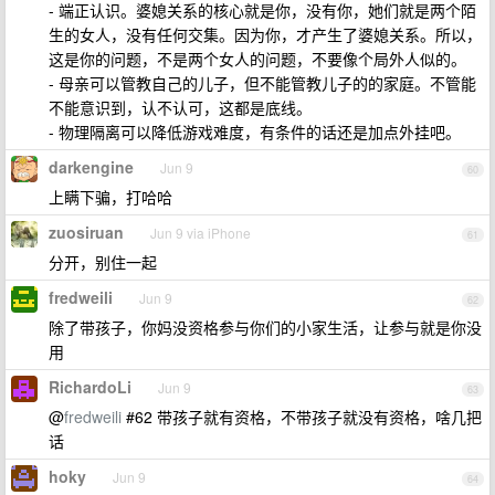
- 端正认识。婆媳关系的核心就是你，没有你，她们就是两个陌
生的女人，没有任何交集。因为你，才产生了婆媳关系。所以，
这是你的问题，不是两个女人的问题，不要像个局外人似的。
- 母亲可以管教自己的儿子，但不能管教儿子的的家庭。不管能
不能意识到，认不认可，这都是底线。
- 物理隔离可以降低游戏难度，有条件的话还是加点外挂吧。
darkengine
Jun 9
60
上瞒下骗，打哈哈
zuosiruan
Jun 9 via iPhone
61
分开，别住一起
fredweili
Jun 9
62
除了带孩子，你妈没资格参与你们的小家生活，让参与就是你没
用
RichardoLi
Jun 9
63
@
fredweili
#62 带孩子就有资格，不带孩子就没有资格，啥几把
话
hoky
Jun 9
64