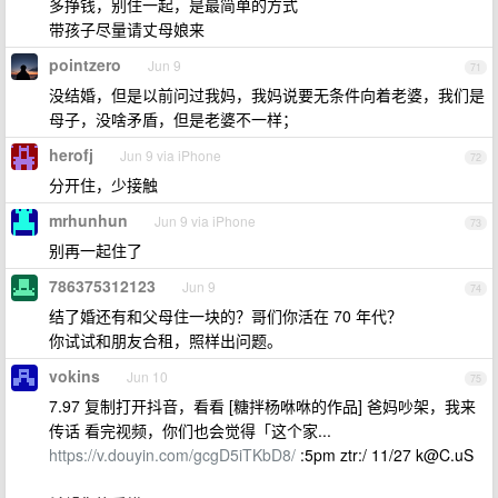
多挣钱，别住一起，是最简单的方式
带孩子尽量请丈母娘来
pointzero
Jun 9
71
没结婚，但是以前问过我妈，我妈说要无条件向着老婆，我们是
母子，没啥矛盾，但是老婆不一样；
herofj
Jun 9 via iPhone
72
分开住，少接触
mrhunhun
Jun 9 via iPhone
73
别再一起住了
786375312123
Jun 9
74
结了婚还有和父母住一块的？哥们你活在 70 年代？
你试试和朋友合租，照样出问题。
vokins
Jun 10
75
7.97 复制打开抖音，看看 [糖拌杨咻咻的作品] 爸妈吵架，我来
传话 看完视频，你们也会觉得「这个家...
https://v.douyin.com/gcgD5iTKbD8/
:5pm ztr:/ 11/27
k@C.uS