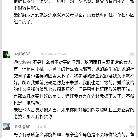
根据我多年血泪史，非原则问题，帮老婆。跟父母骨肉相连，私
下很容易解决。
最好解决方式就是少跟双方父母见面，真要长时间住，单独小区
组个房子。
uqf0663
Jun 9 via Android
21
@
ryd994
不是什么对不对等的问题，聪明而且三观正常的女人
有，但是百里挑一，剩下的什么情况都有，她的原生家庭她的社
交圈子各种各样的因素太多了，我老婆的原生家庭婆媳关系就不
好，所以我婚前强硬是防范于未然，我们也是平等的，婚后该给
的什么情绪价值乱七八糟我都给，但是事实也证明我没强硬错，
有那么几次要作妖的苗头，还好我有言在先让我摁下去了，不然
也是一地鸡毛。
未经他人苦莫劝他人善，如果你刚好娶到的是聪明且三观正常的
老婆，那么我祝贺你
inktiger
Jun 9
22
母子有矛盾怎么都能处理，母亲这个角色是不会跟你较真的，帮