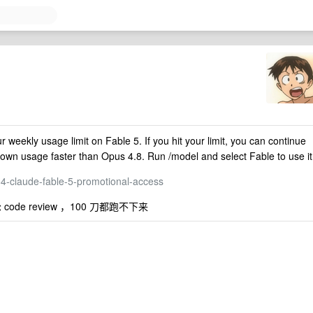
weekly usage limit on Fable 5. If you hit your limit, you can continue
down usage faster than Opus 4.8. Run /model and select Fable to use it
64-claude-fable-5-promotional-access
de review ，100 刀都跑不下来