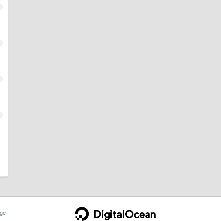
9
0
1
2
ge