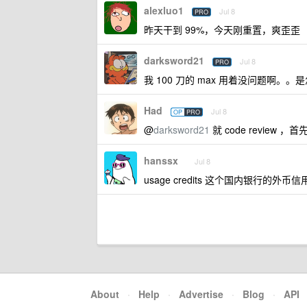
alexluo1
Jul 8
PRO
昨天干到 99%，今天刚重置，爽歪歪
darksword21
Jul 8
PRO
我 100 刀的 max 用着没问题啊。。是怎
Had
Jul 8
OP
PRO
@
darksword21
就 code review 
hanssx
Jul 8
usage credits 这个国内银行的外
About
·
Help
·
Advertise
·
Blog
·
API