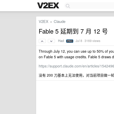
V2EX
Claude
›
Fable 5 延期到 7 月 12 号
Had
·
·
Jul 8
· 3169 views
PRO
Through July 12, you can use up to 50% of your 
on Fable 5 with usage credits. Fable 5 draws 
https://support.claude.com/en/articles/154249
没有 200 刀基本上无法使用，对当前项目做一轮 co