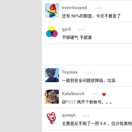
eventlooped
Jul 8
还有 56%的额度，今天不着急了
gpt5
Jul 8
不够硬气 不腻害
Topmax
Jul 8
一碰到安全问题就降级，垃圾
KalaSearch
1
Jul 8
@
P233
再开个新帐号。。。
qxmqh
Jul 8
主要是反手掏了一把 5.6 ，估计给奥