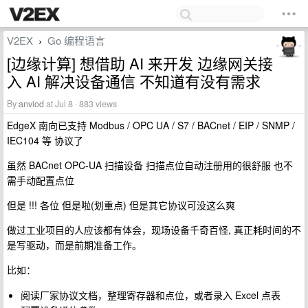
V2EX
Go 编程语言
›
[边缘计算] 想借助 AI 来开发 边缘网关接
入 AI 解决设备通信 不知道有没有需求
By
anviod
at Jul 8 · 883 views
EdgeX 南向已支持 Modbus / OPC UA / S7 / BACnet / EIP / SNMP /
IEC104 等 协议了
虽然 BACnet OPC-UA 扫描设备 扫描点位自动注册用的很舒服 也不
需手动配置点位
但是 !!! 各位 但是啦(划重点) 但是其它协议可没这么爽
做过工业项目的人应该都有体会，现场设备千奇百怪, 真正耗时间的不
是写驱动，而是前期准备工作。
比如：
阅读厂家协议文档，整理寄存器和点位，或者录入 Excel 点表