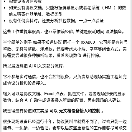
配置设备通信参数
如果没有协议文档，只能根据屏幕显示或者老系统（ HMI ）的数
值去猜寄存器地址、数据类型
没有任何资料时，还要分析抓包数据，一点一点验证
这些工作重复率很高，也非常依赖经验, 关键是很耗时间 没法摸鱼。
举个简单的例子 如果不知道协议 同样一个
，它可能是有符号
0xABCD
整数、无符号整数、浮点数，还要考虑大小端、字序等组合方式，实
际需要尝试很多种解析结果，看着表现数值 进行排除。
所以最近想把 AI 引入这部分流程。
它不参与实时通信，也不会控制设备，只负责帮助现场实施工程师完
成协议分析和设备接入。
输入可以是协议文档、Excel 点表、抓包文件，或者现场抄录的显示
数值，结合 AI 自动生成设备接入所需的配置，再由现场的人确认。
我觉得最有价值的其实是 可以
无文档设备接入和控制
。
很多现场设备已经运行十年，协议资料早就找不到了。过去只能一边
抓包、一边猜、一边验证，希望以后这些重复性的工作能够尽可能交