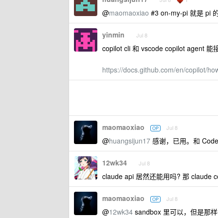
@
maomaoxiao
#3 on-my-pi 就是 p
yinmin
Jul 8
copilot cli 和 vscode copilot agent 能
https://docs.github.com/en/copilot/ho
maomaoxiao
Jul 8
OP
@
huangsijun17
感谢，已用。和 Codex
12wk34
Jul 8
claude api 居然还能用吗? 那 claude 
maomaoxiao
Jul 8
OP
@
12wk34
sandbox 里可以，但是那