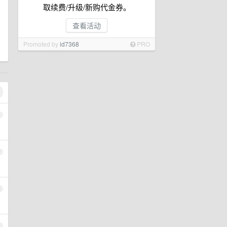
取续费/升级/新购代金券。
查看活动
Promoted by
id7368
PRO
1
2
3
4