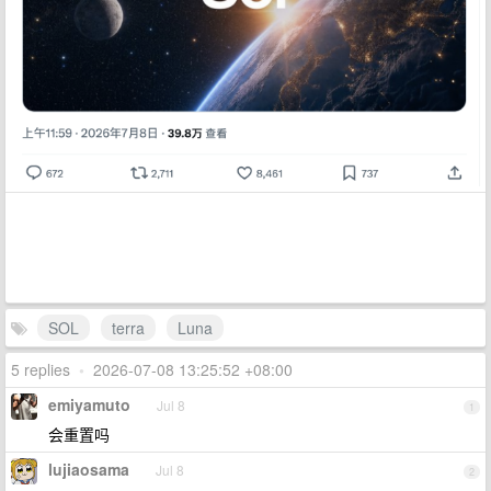
SOL
terra
Luna
5 replies
•
2026-07-08 13:25:52 +08:00
emiyamuto
Jul 8
1
会重置吗
lujiaosama
Jul 8
2