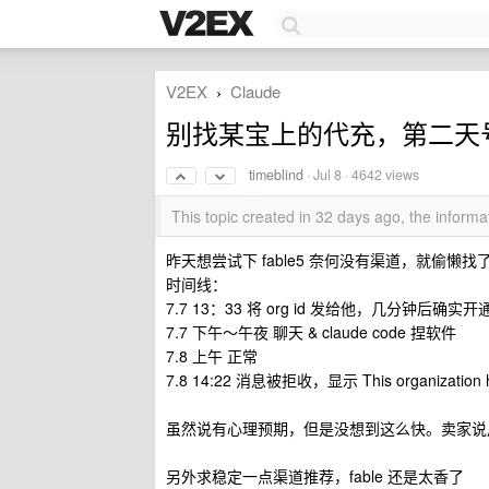
V2EX
Claude
›
别找某宝上的代充，第二天
timeblind
·
Jul 8
· 4642 views
This topic created in 32 days ago, the infor
昨天想尝试下 fable5 奈何没有渠道，就偷懒找了
时间线：
7.7 13：33 将 org id 发给他，几分钟后确实开通
7.7 下午～午夜 聊天 & claude code 捏软件
7.8 上午 正常
7.8 14:22 消息被拒收，显示 This organization ha
虽然说有心理预期，但是没想到这么快。卖家说用 v
另外求稳定一点渠道推荐，fable 还是太香了