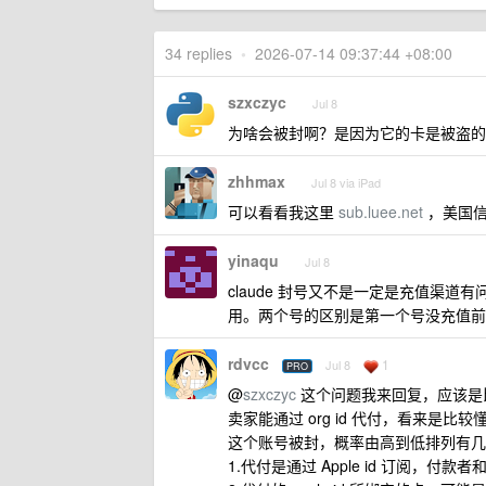
34 replies
•
2026-07-14 09:37:44 +08:00
szxczyc
Jul 8
为啥会被封啊？是因为它的卡是被盗的
zhhmax
Jul 8 via iPad
可以看看我这里
sub.luee.net
，美国信
yinaqu
Jul 8
claude 封号又不是一定是充值渠
用。两个号的区别是第一个号没充值前用
rdvcc
1
Jul 8
PRO
@
szxczyc
这个问题我来回复，应该是
卖家能通过 org id 代付，看来是比较
这个账号被封，概率由高到低排列有几
1.代付是通过 Apple id 订阅，付