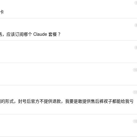
缺卡
话，应该订阅哪个 Claude 套餐 ？
1
1
阅的形式，封号后官方不提供退款，我要是敢提供售后裤衩子都能给我亏
1