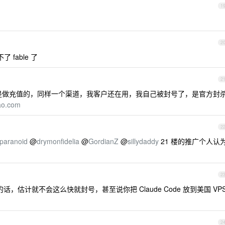
1
2
fable 了
2
己就是做充值的，同样一个渠道，我客户还在用，我自己被封号了，是官方封
ao.com
2
paranoid
@
drymonfidelia
@
GordianZ
@
sillydaddy
21 楼的推广个人认
2
页的话，估计就不会这么快就封号，甚至说你把 Claude Code 放到美国 VP
2