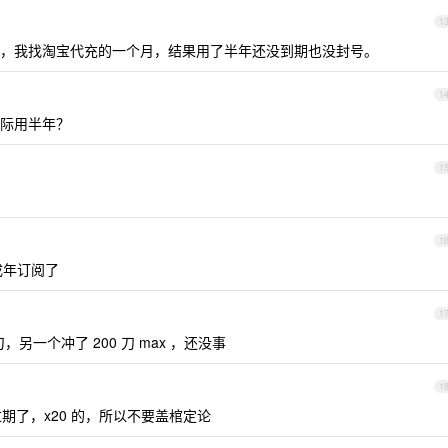
1
，我找淘宝代充的一个月，结果用了半年还没到期也没封号。
1
际用半年？
1
1
成年订阅了
1
刀，另一个冲了 200 刀 max ，还没事
1
期了，x20 的，所以不要盖棺定论