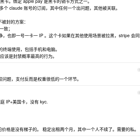
能是黑卡。绑定 apple pay 是黑卡的销卡方式之一。
id 付了很多个 claude 账号的订阅，其中任何一个出问题，其他被关联。
靠谱不被封的方案：
持一致；
干净，也即一号一卡一 IP 。这个卡如果在其他使用场景被拉黑，stripe 会同
个以上的终端使用，包括手机和电脑。
这个应该是封禁概率最高的行为。
 账户风控问题，支付反而是权重很低的一个环节。
庭 IP+美国卡，没有 kyc.
 某宝的价格是没有梯子的。 稳定出租两个月，其中一个人不续了。需要的私。