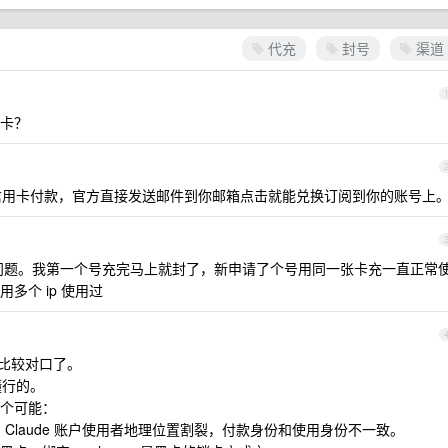
代充
封号
渠道
卡？
用卡付款，官方直接发送邮件到你邮箱点击就能兑换订阅到你的账号上
道有问题。我第一个号充完马上就封了，新申请了个号用同一张卡充一直正常
多个 ip 使用过
比较对口了。
懂行的。
个可能：
款者和 Claude 账户使用者地理位置割裂，付款身份和使用身份不一致。