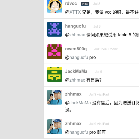
rdvcc
Jul 8
PRO
@
XTTX
兄弟，我做 vcc 的呀，最不
hanguofu
Jul 8
@
zhhmax
请问如果想试用 fable 5 的
owen800q
Jul 9 via iPhone
@
hanguofu
pro
JackMaMa
Jul 9
@
zhhmax
有售后？
zhhmax
Jul 9 via iPad
@
JackMaMa
没有售后，因为赠送订
没。
zhhmax
Jul 9 via iPad
@
hanguofu
pro 即可