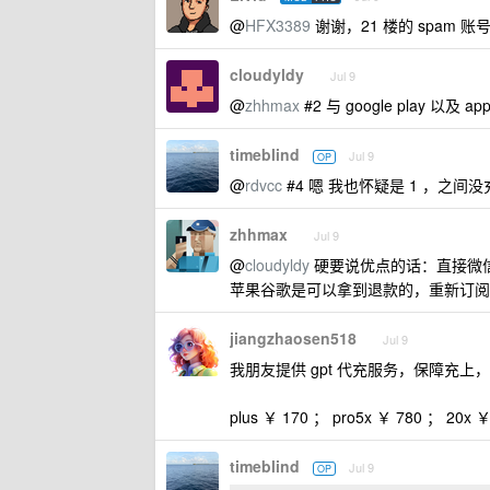
@
HFX3389
谢谢，21 楼的 spam 账
cloudyldy
Jul 9
@
zhhmax
#2 与 google play 以及 
timeblind
Jul 9
OP
@
rdvcc
#4 嗯 我也怀疑是 1 ，之间没
zhhmax
Jul 9
@
cloudyldy
硬要说优点的话：直接微
苹果谷歌是可以拿到退款的，重新订阅就
jiangzhaosen518
Jul 9
我朋友提供 gpt 代充服务，保障充
plus ￥ 170 ； pro5x ￥ 780 ； 20x ￥
timeblind
Jul 9
OP