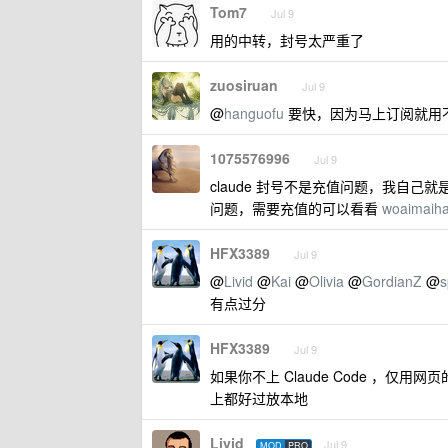
Tom7
Jul 9
用的中转，封号太严重了
zuosiruan
Jul 9
@
hanguofu
要快，因为马上订阅就用不了 
1075576996
Jul 9
claude 封号不是充值问题，我自
问题，需要充值的可以看看
woaimaih
HFX3389
Jul 9
@
Livid
@
Kai
@
Olivia
@
GordianZ
@
s
有点过分
HFX3389
Jul 9
如果你不上 Claude Code ，仅用网
上都好过放本地
Livid
Jul 9
MOD
PRO