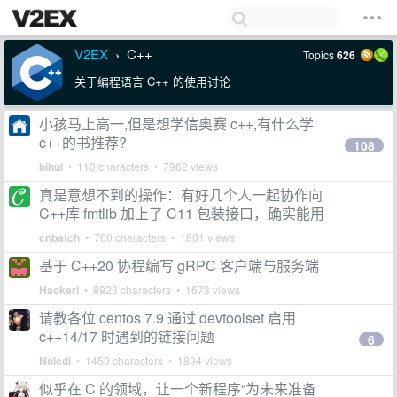
V2EX
C++
Topics
626
›
关于编程语言 C++ 的使用讨论
小孩马上高一,但是想学信奥赛 c++,有什么学
c++的书推荐?
108
bihui
• 110 characters • 7962 views
真是意想不到的操作：有好几个人一起协作向
C++库 fmtlib 加上了 C11 包装接口，确实能用
cnbatch
• 700 characters • 1801 views
基于 C++20 协程编写 gRPC 客户端与服务端
Hackerl
• 8923 characters • 1673 views
请教各位 centos 7.9 通过 devtoolset 启用
c++14/17 时遇到的链接问题
6
Noicdi
• 1459 characters • 1894 views
似乎在 C 的领域，让一个新程序“为未来准备