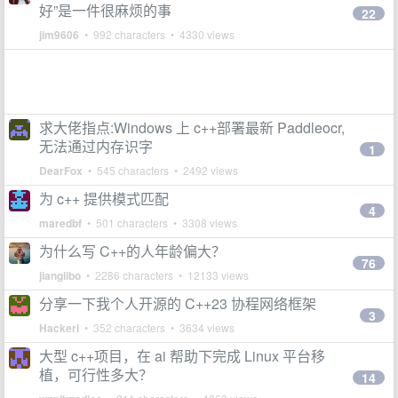
好”是一件很麻烦的事
22
jim9606
• 992 characters • 4330 views
求大佬指点:Windows 上 c++部署最新 Paddleocr,
无法通过内存识字
1
DearFox
• 545 characters • 2492 views
为 c++ 提供模式匹配
4
maredbf
• 501 characters • 3308 views
为什么写 C++的人年龄偏大？
76
jianglibo
• 2286 characters • 12133 views
分享一下我个人开源的 C++23 协程网络框架
3
Hackerl
• 352 characters • 3634 views
大型 c++项目，在 ai 帮助下完成 Linux 平台移
植，可行性多大？
14