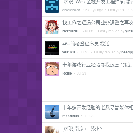
[求职] Web 全栈开发工程师/前
chidiansha
•
5 days ago
• Lastly replied 
找工作之遭遇公司业务调整之再
NerdHND
•
Jul 28
• Lastly replied by
ylb1
46+的老登程序员 找活
wuruxu
•
Jul 25
• Lastly replied by
needp
十年游戏行业经验寻找运营 / 策划
Rollie
•
Jul 23
十年多开发经验的老兵寻智能体
mashihua
•
Jul 23
[求职]南京 or 苏州?