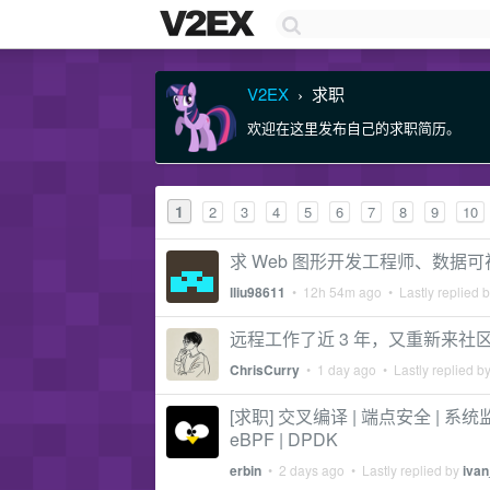
V2EX
求职
›
欢迎在这里发布自己的求职简历。
1
2
3
4
5
6
7
8
9
10
求 Web 图形开发工程师、数据
lliu98611
•
12h 54m ago
• Lastly replied 
远程工作了近 3 年，又重新来社
ChrisCurry
•
1 day ago
• Lastly replied b
[求职] 交叉编译 | 端点安全 | 系统监控 | 
eBPF | DPDK
erbin
•
2 days ago
• Lastly replied by
ivan