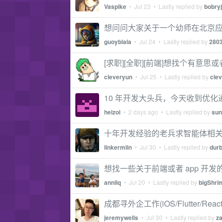
Vaspike
•
Jul 23
• Lastly replied by
bobryj
想问问大家关于一个幼师在北京
guoyblala
•
Jul 24
• Lastly replied by
280
[求职][全职][前端]想找个有意
cleveryun
•
Jul 25
• Lastly replied by
cle
10 年开发大头兵，今天收到优化通
heizol
•
2 days ago
• Lastly replied by
sun
十年开发经验的老兵求智能体相
linkermlin
•
Jul 30
• Lastly replied by
dur
想找一些关于前端或者 app 开
annilq
•
Jul 20
• Lastly replied by
bigShri
成都寻外企工作(iOS/Flutter/React-
jeremywells
•
Jul 30
• Lastly replied by
za