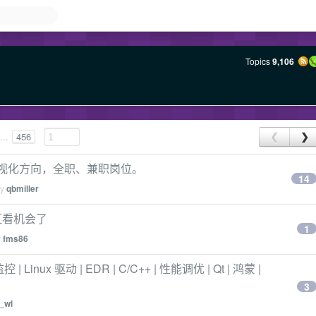
Topics
9,106
...
456
❮
❯
可视化方向，全职、兼职岗位。
14
by
qbmiller
区看机会了
1
y
fms86
Linux 驱动 | EDR | C/C++ | 性能调优 | Qt | 鸿蒙 |
3
_wl