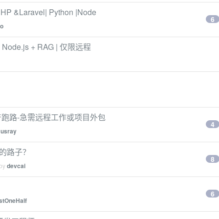
&Laravel| Python |Node
6
oo
 Node.js + RAG | 仅限远程
破产跑路-急需远程工作或项目外包
4
usray
金的路子？
8
 by
devcai
6
stOneHalf