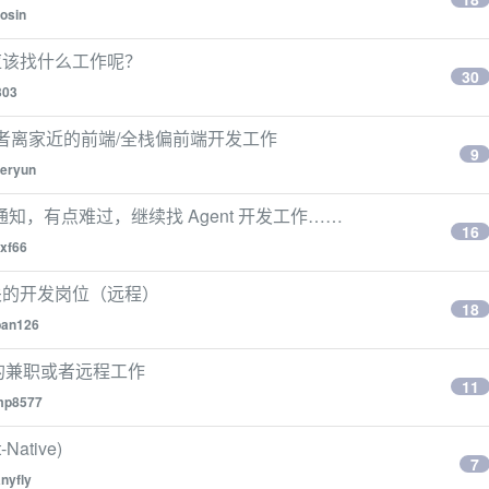
osin
应该找什么工作呢？
30
303
思或者离家近的前端/全栈偏前端开发工作
9
veryun
知，有点难过，继续找 Agent 开发工作……
16
xf66
关的开发岗位（远程）
18
ban126
发的兼职或者远程工作
11
mp8577
Native)
7
nyfly