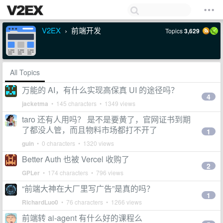
V2EX
前端开发
Topics
3,629
›
All Topics
万能的 AI，有什么实现高保真 UI 的途径吗？
4
jacketma
• 145 characters • 1349 views
taro 还有人用吗？ 是不是要黄了，官网证书到期
了都没人管，而且物料市场都打不开了
1
guin
• 0 characters • 1320 views
Better Auth 也被 Vercel 收购了
2
GPLer
• 174 characters • 796 views
“前端大神在大厂里写广告”是真的吗？
1
RichardLuo0
• 76 characters • 1266 views
前端转 ai-agent 有什么好的课程么