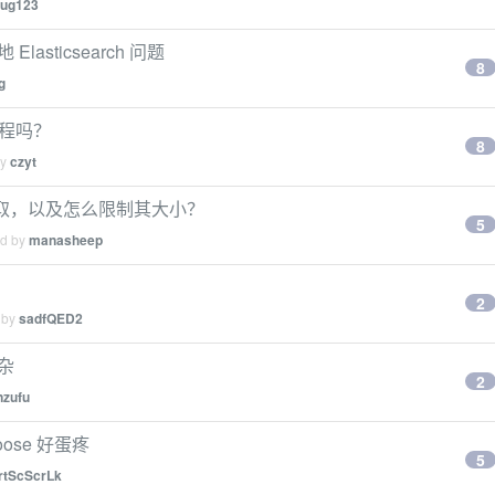
ug123
lasticsearch 问题
8
g
教程吗？
8
by
czyt
么读取，以及怎么限制其大小？
5
ed by
manasheep
2
 by
sadfQED2
复杂
2
nzufu
goose 好蛋疼
5
rtScScrLk