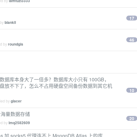
ied by
iamtuzi3333
17
 by
blankll
46
ed by
roundgis
么比数据库本身大了一倍多？数据库大小只有 100GB，
2GB，硬盘放不下了，怎么不占用硬盘空间备份数据到其它机
10
lied by
glacer
适合海量数据存储
20
ed by
lmq2582609
 加 socks5 代理连不上 MongoDB Atlas 上的库