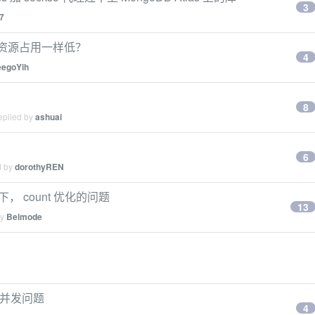
3
7
L 资源占用一样低？
4
eegoYih
8
eplied by
ashuai
6
d by
dorothyREN
下， count 优化的问题
13
by
Belmode
te 并发问题
4