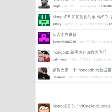
hlwjia
•
Jan 25
• Lastly replied by
azhi200
MongoDB 如何优化到跟 MySQ
gosky
•
May 6, 2024
• Lastly replied by
L
新人小白求教
SevenNight2020
•
Apr 17, 2024
• Lastly r
mongodb 新手虚心请教大佬们
calmlyman
•
Mar 17, 2024
• Lastly replie
请教大家一个 mongodb 大数据量
Belmode
•
Mar 13, 2024
• Lastly replied 
MongoDB 的 findOneAndUpda