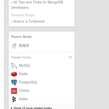
50 Tips and Tricks for MongoDB
›
Developers
Related Blogs
Snail in a Turtleneck
›
Parent Node
20
Related Nodes
Show 15 more related nodes