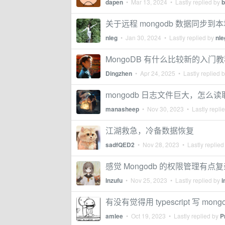
dapen
•
Mar 13, 2024
• Lastly replied by
b
关于远程 mongodb 数据同步到本地 E
nleg
•
Jan 30, 2024
• Lastly replied by
nle
MongoDB 有什么比较新的入门
Dingzhen
•
Apr 24, 2025
• Lastly replied 
mongodb 日志文件巨大，怎
manasheep
•
Nov 30, 2023
• Lastly repli
江湖救急，冷备数据恢复
sadfQED2
•
Nov 28, 2023
• Lastly replied
感觉 Mongodb 的权限管理有点
Inzufu
•
Nov 25, 2023
• Lastly replied by
i
有没有觉得用 typescript 写 mon
amlee
•
Oct 19, 2023
• Lastly replied by
P