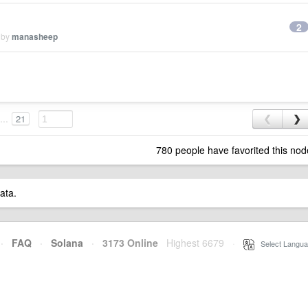
2
 by
manasheep
...
21
❮
❯
780 people have favorited this nod
ata.
·
FAQ
·
Solana
·
3173 Online
Highest 6679
·
Select Langua