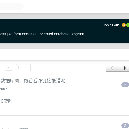
Topics
401
oss-platform document-oriented database program.
...
21
❮
❯
 的云数据库啊，帮看看咋链接报错呢
3
2007
r 搜索吗
3