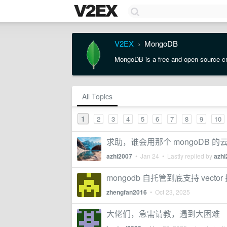
V2EX
MongoDB
›
MongoDB is a free and open-source cr
All Topics
1
2
3
4
5
6
7
8
9
10
求助，谁会用那个 mongoDB
azhi2007
•
Jan 24
• Lastly replied by
azhi
mongodb 自托管到底支持 vecto
zhengfan2016
•
Oct 23, 2025
大佬们，急需请教，遇到大困难