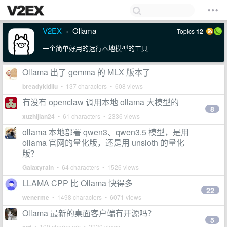
V2EX
Ollama
Topics
12
›
一个简单好用的运行本地模型的工具
Ollama 出了 gemma 的 MLX 版本了
breadykidliu
• 137 characters • 608 views
有没有 openclaw 调用本地 ollama 大模型的
8
xuzhijian24
• 61 characters • 2336 views
ollama 本地部署 qwen3、qwen3.5 模型，是用
ollama 官网的量化版，还是用 unsloth 的量化
版？
Galaxyrain
• 64 characters • 1526 views
LLAMA CPP 比 Ollama 快得多
22
wenerme
• 1498 characters • 6071 views
Ollama 最新的桌面客户端有开源吗？
5
• 100 characters • 2230 views