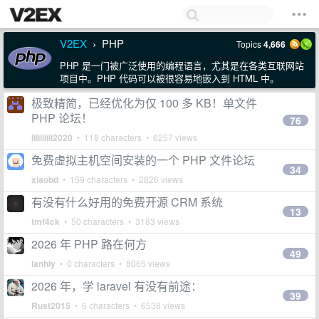
V2EX
PHP
Topics
4,666
›
PHP 是一门被广泛使用的编程语言，尤其是在各类互联网站
项目中。PHP 代码可以被很容易地嵌入到 HTML 中。
极致精简，已经优化为仅 100 多 KB！单文件
PHP 论坛！
76
lilililili2020
• 118 characters • 6257 views
免费虚拟主机空间安装的一个 PHP 文件论坛
34
xiaobd
• 159 characters • 2826 views
有没有什么好用的免费开源 CRM 系统
13
tmf4ck
• 50 characters • 3183 views
2026 年 PHP 路在何方
49
lanhiy
• 0 characters • 8065 views
2026 年，学 laravel 有没有前途：
39
Rust2015
• 6 characters • 6538 views