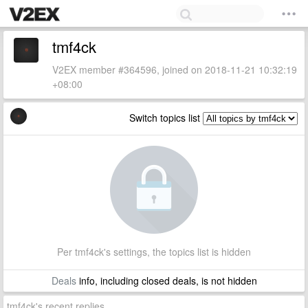
tmf4ck
V2EX member #364596, joined on 2018-11-21 10:32:19
+08:00
Switch topics list
Per tmf4ck's settings, the topics list is hidden
Deals
info, including closed deals, is not hidden
tmf4ck's recent replies