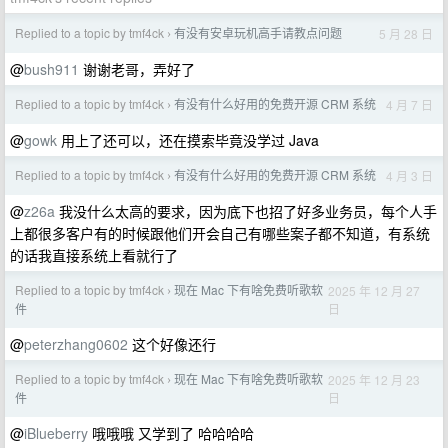
Replied to a topic by tmf4ck
有没有安卓玩机高手请教点问题
5 月 28 日
›
@
bush911
谢谢老哥，弄好了
Replied to a topic by tmf4ck
有没有什么好用的免费开源 CRM 系统
4 月 7 日
›
@
gowk
用上了还可以，还在摸索毕竟没学过 Java
Replied to a topic by tmf4ck
有没有什么好用的免费开源 CRM 系统
4 月 3 日
›
@
z26a
我没什么太高的要求，因为底下也招了好多业务员，每个人手
上都很多客户有的时候跟他们开会自己有哪些案子都不知道，有系统
的话我直接系统上看就行了
Replied to a topic by tmf4ck
现在 Mac 下有啥免费听歌软
2025 年 12 月 27
›
日
件
@
peterzhang0602
这个好像还行
Replied to a topic by tmf4ck
现在 Mac 下有啥免费听歌软
2025 年 12 月 23
›
日
件
@
iBlueberry
哦哦哦 又学到了 哈哈哈哈