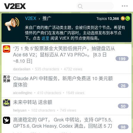
V2EX
推广
Topics
13,366
›
来自厂商的推广活动类主题，会被归类到这个节点。希望有
情怀的产商们在发布推广内容时，主动选择发布到本节点
下。点击
这里
阅读 V2EX 的节点使用指南。
“万 1 免 5”股票基金大笑脸低佣开户，抽键盘迈从
Ace 68 V2；鼠标迈从 A7 V3 PRO+。 [8.3 日
199
~8.10 日]
daxiaolian
• 535 characters • 4732 views
Claude API 中转服务，新用户免费送 10 美元额
度体验
26
aicodinginc
• 410 characters • 1649 views
未来中转站 送余额
50
heiyuan
• 102 characters • 745 views
高速稳定的 GPT， Grok 中转站，支持 GPT5.5,
GPT5.6, Grok Heavy, Codex 满血，回帖送 5 刀
98