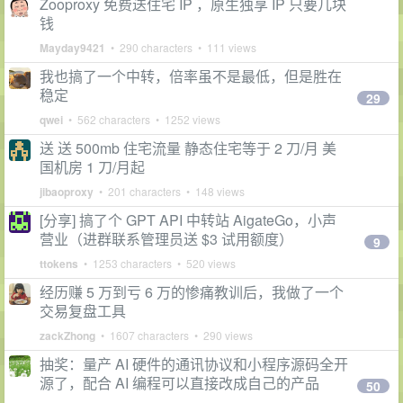
Zooproxy 免费送住宅 IP ，原生独享 IP 只要几块
钱
Mayday9421
• 290 characters • 111 views
我也搞了一个中转，倍率虽不是最低，但是胜在
稳定
29
qwei
• 562 characters • 1252 views
送 送 500mb 住宅流量 静态住宅等于 2 刀/月 美
国机房 1 刀/月起
jibaoproxy
• 201 characters • 148 views
[分享] 搞了个 GPT API 中转站 AigateGo，小声
营业（进群联系管理员送 $3 试用额度）
9
ttokens
• 1253 characters • 520 views
经历赚 5 万到亏 6 万的惨痛教训后，我做了一个
交易复盘工具
zackZhong
• 1607 characters • 290 views
抽奖：量产 AI 硬件的通讯协议和小程序源码全开
源了，配合 AI 编程可以直接改成自己的产品
50