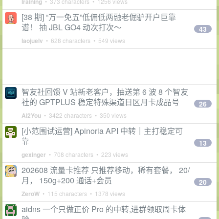
lraining
• 373 characters • 1256 views
[38 期] “万一免五”低佣低两融老倔驴开户巨靠
谱！ 抽 JBL GO4 动次打次～
43
laojuelv
• 628 characters • 549 views
智友社回馈 V 站新老客户，抽送第 6 波 8 个智友
社的 GPTPLUS 稳定特殊渠道日区月卡成品号
26
Ai2You
• 3422 characters • 350 views
[小范围试运营] Apinoria API 中转｜主打稳定可
靠
13
gexinger
• 708 characters • 223 views
202608 流量卡推荐 只推荐移动，稀有套餐， 20/
月， 150g+200 通话+会员
20
ZeroW
• 115 characters • 1378 views
aidns 一个只做正价 Pro 的中转,进群领取周卡体