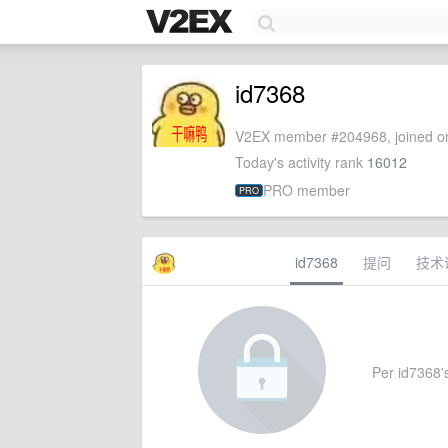
id7368
V2EX member #204968, joined on
Today's activity rank
16012
PRO member
PRO
id7368
提问
技术
Per id7368's