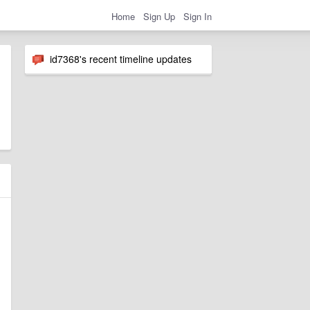
Home
Sign Up
Sign In
id7368's recent timeline updates