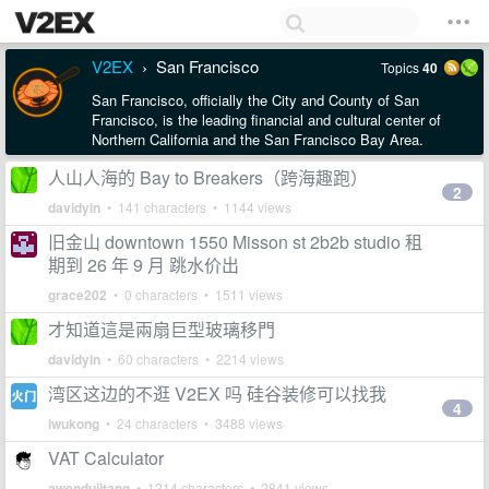
V2EX
San Francisco
Topics
40
›
San Francisco, officially the City and County of San
Francisco, is the leading financial and cultural center of
Northern California and the San Francisco Bay Area.
人山人海的 Bay to Breakers（跨海趣跑）
2
davidyin
• 141 characters • 1144 views
旧金山 downtown 1550 Misson st 2b2b studio 租
期到 26 年 9 月 跳水价出
grace202
• 0 characters • 1511 views
才知道這是兩扇巨型玻璃移門
davidyin
• 60 characters • 2214 views
湾区这边的不逛 V2EX 吗 硅谷装修可以找我
4
iwukong
• 24 characters • 3488 views
VAT Calculator
awendujitang
• 1214 characters • 2841 views