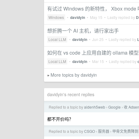
有试过 Windows 的新特性， Xbox mode
Windows
•
davidyin
•
May 15
• Lastly replied by
D
想折腾一个 AI 主机，请行家出手
Local LLM
•
davidyin
•
Jun 25
• Lastly replied by
L
如何在 vs code 上应用自建的 ollama 模型
Local LLM
•
davidyin
•
Mar 15
• Lastly replied by
More topics by davidyin
»
davidyin's recent replies
Replied to a topic by
aidenh5web
Google
收 Ads
›
›
都不开价吗？
Replied to a topic by
CSGO
服务器
甲骨文免费降到 2
›
›