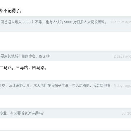
都不记得了。
国普通人月入 5000 并不难，也有人认为 5000 对很多人来说很困难。
13h 55m ag
路要用其他城市和区命名，好无聊
2 days ag
二马路，三马路，四马路。
12 岁，沉迷荒野乱斗，求大佬们在我帖子里说一句话劝劝他，我会给他看
5 days ag
专业，有必要听老师讲课吗？
Jul 3