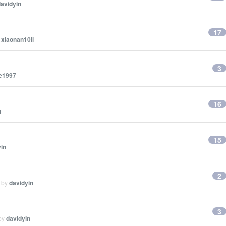
avidyin
17
y
xiaonan10ll
3
fe1997
16
n
15
in
2
d by
davidyin
3
 by
davidyin