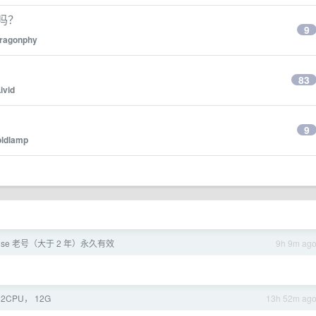
 吗？
9
ragonphy
83
ivid
9
oldlamp
ense 老号（大于 2 年）永久有效
9h 9m ag
CPU， 12G
13h 52m ag