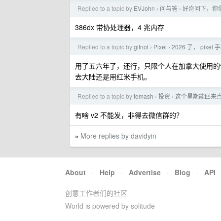
Replied to a topic by
EVJohn
问与答
好奇问下，你
›
›
386dx 带协处理器，4 兆内存
Replied to a topic by
gitnot
Pixel
2026 了， pixe
›
›
用了五六年了，还行，只限个人在加拿大使用的
去大陆还是用红米手机。
Replied to a topic by
temash
投资
这个星期能回来点
›
›
有啥 v2 不能发，非得去微信群的？
More replies by davidyin
»
About
·
Help
·
Advertise
·
Blog
·
API
创意工作者们的社区
World is powered by solitude