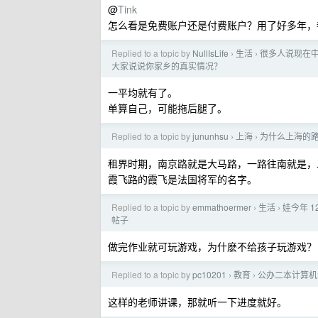
@
Tink
怎么看是免费账户还是付费账户？用了好多年，
Replied to a topic by
NullIsLife
生活
很多人说现在中
›
›
大家说说你家乡的真实情况？
一平均就有了。
单算自己，可能拖后腿了。
Replied to a topic by
jununhsu
上海
为什么上海的
›
›
租界时期，南京路就是大马路，一路往南就是，
霞飞路的霞飞是法国将军的名字。
Replied to a topic by
emmathoermer
生活
娃今年 
›
›
帖子
做完作业就可玩游戏，为什麽不给孩子玩游戏？
Replied to a topic by
pc10201
教育
公办二本计算机
›
›
这样的老师讲课，那就听一下进度就好。