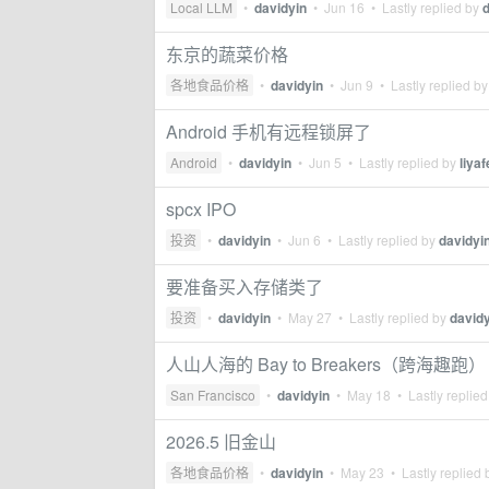
Local LLM
•
davidyin
•
Jun 16
• Lastly replied by
d
东京的蔬菜价格
各地食品价格
•
davidyin
•
Jun 9
• Lastly replied b
Android 手机有远程锁屏了
Android
•
davidyin
•
Jun 5
• Lastly replied by
liya
spcx IPO
投资
•
davidyin
•
Jun 6
• Lastly replied by
davidyi
要准备买入存储类了
投资
•
davidyin
•
May 27
• Lastly replied by
davidy
人山人海的 Bay to Breakers（跨海趣跑）
San Francisco
•
davidyin
•
May 18
• Lastly replie
2026.5 旧金山
各地食品价格
•
davidyin
•
May 23
• Lastly replied