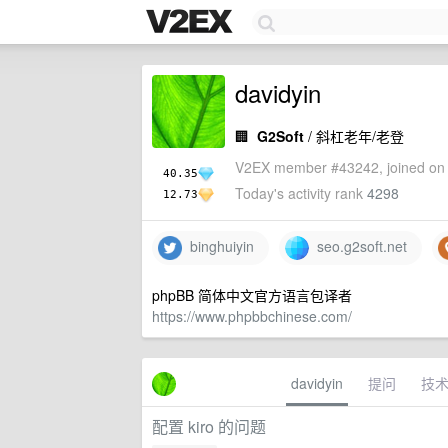
davidyin
🏢
G2Soft
/ 斜杠老年/老登
V2EX member #43242, joined on 
40.35
Today's activity rank
4298
12.73
binghuiyin
seo.g2soft.net
phpBB 简体中文官方语言包译者
https://www.phpbbchinese.com/
davidyin
提问
技
配置 kiro 的问题