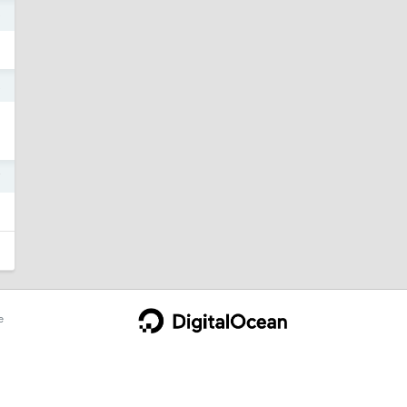
9
8
7
e