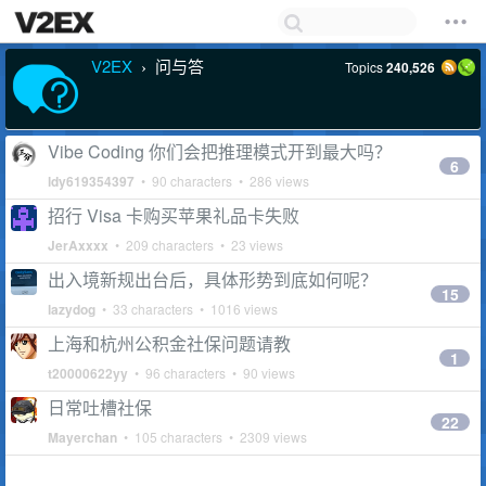
V2EX
问与答
Topics
240,526
›
Vibe Coding 你们会把推理模式开到最大吗？
6
ldy619354397
• 90 characters • 286 views
招行 Visa 卡购买苹果礼品卡失败
JerAxxxx
• 209 characters • 23 views
出入境新规出台后，具体形势到底如何呢？
15
lazydog
• 33 characters • 1016 views
上海和杭州公积金社保问题请教
1
t20000622yy
• 96 characters • 90 views
日常吐槽社保
22
Mayerchan
• 105 characters • 2309 views