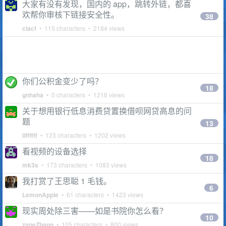
大家有没有发现，国内的 app，跳转外链，都喜
欢帮你审核下链接安全性。
38
clacf
• 115 characters • 2184 views
你们公积金变少了吗？
18
gnhaha
• 0 characters • 1216 views
关于想用银行低息消费贷置换借呗网贷高息的问
题
13
llffffff
• 123 characters • 1202 views
看视频的设备选择
18
mk3s
• 173 characters • 1083 views
我打赏了王思聪 1 毛钱。
6
LemonApple
• 61 characters • 1423 views
现实周处除三害——如是书院你怎么看？
10
zaneZhang
• 105 characters • 800 views