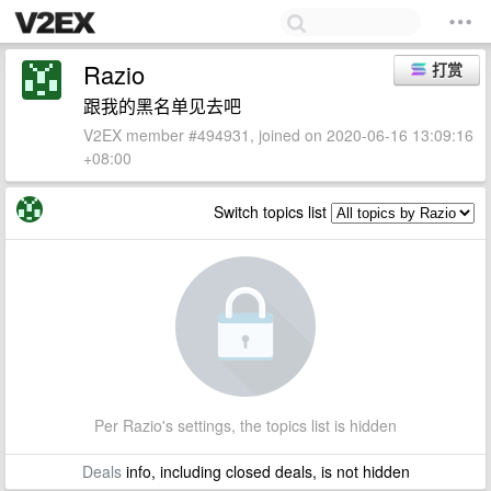
Razio
打赏
跟我的黑名单见去吧
V2EX member #494931, joined on 2020-06-16 13:09:16
+08:00
Switch topics list
Per Razio's settings, the topics list is hidden
Deals
info, including closed deals, is not hidden