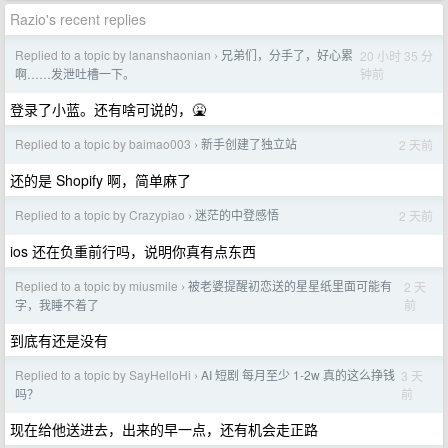
Razio's recent replies
Replied to a topic by lananshaonian
兄弟们，分手了，好心累
20 小时 35 分
›
钟前
啊……发泄吐槽一下。
登录了小蓝。还有啥可说的，🤮
Replied to a topic by baimao003
新手创建了独立站
2 天前
›
还的是 Shopify 啊，简单麻了
Replied to a topic by Crazypiao
迷茫的中登感悟
2 天前
›
ios 还在负重前行吗，说明你真有点东西
Replied to a topic by miusmile
被老婆提醒初恋送的星星纸里面可能有
2 天
›
前
字，我睡不着了
到底有还是没有
Replied to a topic by SayHelloHi
AI 短剧 每月至少 1-2w 真的这么挣钱
3 天
›
前
吗？
现在给他送进去，出来的早一点，还有机会走正路