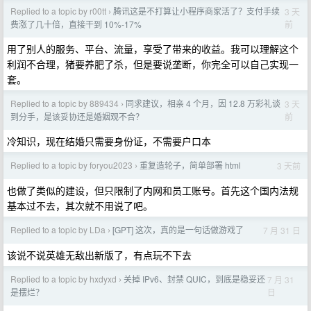
Replied to a topic by r00tt
腾讯这是不打算让小程序商家活了？支付手续
3 天
›
前
费涨了几十倍，直接干到 10%-17%
用了别人的服务、平台、流量，享受了带来的收益。我可以理解这个
利润不合理，猪要养肥了杀，但是要说垄断，你完全可以自己实现一
套。
Replied to a topic by 889434
同求建议，相亲 4 个月，因 12.8 万彩礼谈
3 天
›
前
到分手，是该妥协还是婚姻观不合？
冷知识，现在结婚只需要身份证，不需要户口本
Replied to a topic by foryou2023
重复造轮子，简单部署 html
3 天前
›
也做了类似的建设，但只限制了内网和员工账号。首先这个国内法规
基本过不去，其次就不用说了吧。
Replied to a topic by LDa
[GPT] 这次，真的是一句话做游戏了
7 月 31 日
›
该说不说英雄无敌出新版了，有点玩不下去
Replied to a topic by hxdyxd
关掉 IPv6、封禁 QUIC，到底是稳妥还
7 月 31
›
日
是摆烂？