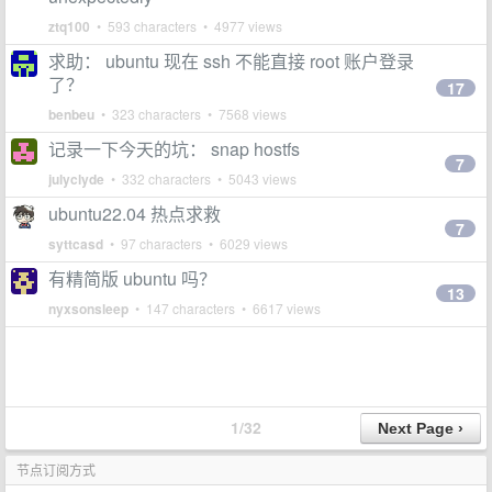
ztq100
• 593 characters • 4977 views
求助： ubuntu 现在 ssh 不能直接 root 账户登录
了？
17
benbeu
• 323 characters • 7568 views
记录一下今天的坑： snap hostfs
7
julyclyde
• 332 characters • 5043 views
ubuntu22.04 热点求救
7
syttcasd
• 97 characters • 6029 views
有精简版 ubuntu 吗？
13
nyxsonsleep
• 147 characters • 6617 views
1/32
节点订阅方式