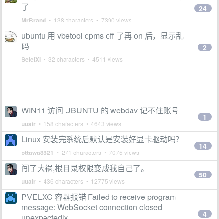
了
24
MrBrand
• 138 characters • 7390 views
ubuntu 用 vbetool dpms off 了再 on 后，显示乱
码
2
SeleiXi
• 32 characters • 4511 views
WIN11 访问 UBUNTU 的 webdav 记不住账号
1
uuair
• 158 characters • 4643 views
Linux 安装完系统后默认是安装好显卡驱动吗？
14
ottawa8821
• 271 characters • 7075 views
闯了大祸,根目录权限变成我自己了。
50
uuair
• 436 characters • 12775 views
PVELXC 容器报错 Failed to receive program
message: WebSocket connection closed
4
unexpectedly