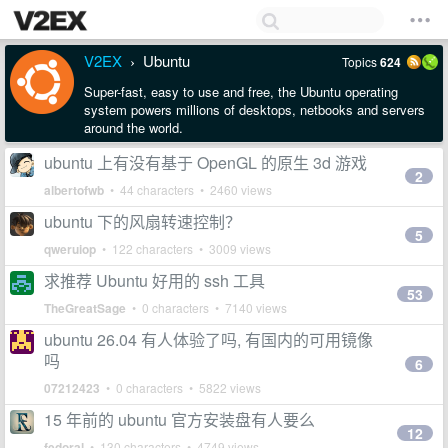
V2EX
Ubuntu
Topics
624
›
Super-fast, easy to use and free, the Ubuntu operating
system powers millions of desktops, netbooks and servers
around the world.
ubuntu 上有没有基于 OpenGL 的原生 3d 游戏
2
albertofwb
• 44 characters • 2460 views
ubuntu 下的风扇转速控制？
5
qweruiop
• 122 characters • 3009 views
求推荐 Ubuntu 好用的 ssh 工具
53
TheGreatSage
• 0 characters • 7140 views
ubuntu 26.04 有人体验了吗, 有国内的可用镜像
吗
6
07212423
• 0 characters • 5822 views
15 年前的 ubuntu 官方安装盘有人要么
12
fedoral
• 130 characters • 4749 views