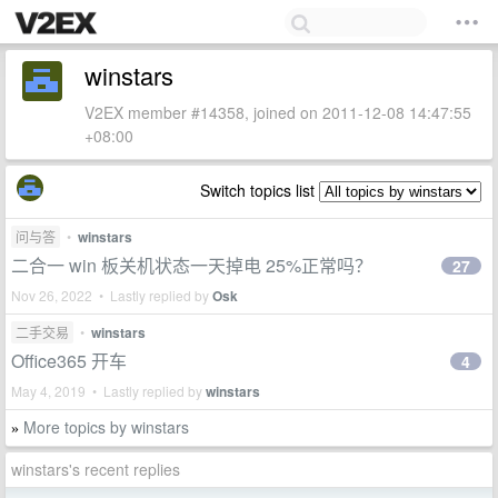
winstars
V2EX member #14358, joined on 2011-12-08 14:47:55
+08:00
Switch topics list
问与答
•
winstars
二合一 win 板关机状态一天掉电 25%正常吗？
27
Nov 26, 2022 • Lastly replied by
Osk
二手交易
•
winstars
Office365 开车
4
May 4, 2019 • Lastly replied by
winstars
More topics by winstars
»
winstars's recent replies