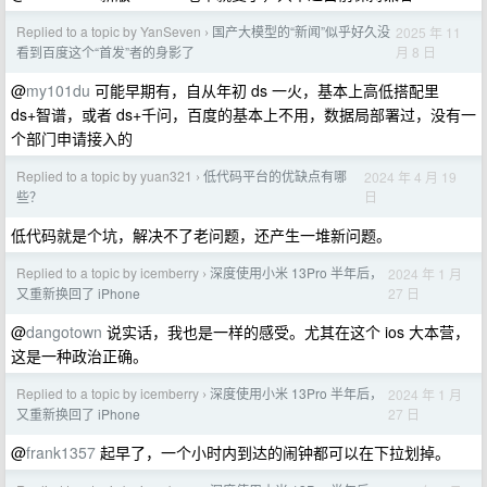
Replied to a topic by YanSeven
国产大模型的“新闻”似乎好久没
2025 年 11
›
月 8 日
看到百度这个“首发”者的身影了
@
my101du
可能早期有，自从年初 ds 一火，基本上高低搭配里
ds+智谱，或者 ds+千问，百度的基本上不用，数据局部署过，没有一
个部门申请接入的
Replied to a topic by yuan321
低代码平台的优缺点有哪
2024 年 4 月 19
›
日
些？
低代码就是个坑，解决不了老问题，还产生一堆新问题。
Replied to a topic by icemberry
深度使用小米 13Pro 半年后，
2024 年 1 月
›
27 日
又重新换回了 iPhone
@
dangotown
说实话，我也是一样的感受。尤其在这个 ios 大本营，
这是一种政治正确。
Replied to a topic by icemberry
深度使用小米 13Pro 半年后，
2024 年 1 月
›
27 日
又重新换回了 iPhone
@
frank1357
起早了，一个小时内到达的闹钟都可以在下拉划掉。