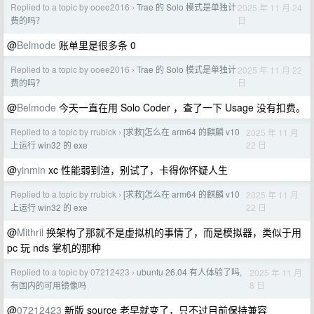
Replied to a topic by ooee2016
Trae 的 Solo 模式是单独计
2025 年 11 月 24
›
日
费的吗？
@
Belmode
账单里是很多条 0
Replied to a topic by ooee2016
Trae 的 Solo 模式是单独计
2025 年 11 月 22
›
日
费的吗？
@
Belmode
今天一直在用 Solo Coder ，查了一下 Usage 没有扣费。
Replied to a topic by rrubick
[求救]怎么在 arm64 的麒麟 v10
2025 年 11 月
›
22 日
上运行 win32 的 exe
@
yinmin
xc 性能弱到渣，别试了，卡得你怀疑人生
Replied to a topic by rrubick
[求救]怎么在 arm64 的麒麟 v10
2025 年 11 月
›
22 日
上运行 win32 的 exe
@
Mithril
换架构了那就不是虚拟机的事情了，而是模拟器，类似于用
pc 玩 nds 掌机的那种
Replied to a topic by 07212423
ubuntu 26.04 有人体验了吗,
2025 年 11 月
›
8 日
有国内的可用镜像吗
@
07212423
新版 source 老早就变了，只不过目前保持兼容