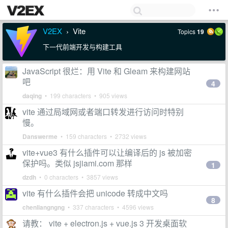
V2EX
Vite
Topics
19
›
下一代前端开发与构建工具
JavaScript 很烂：用 Vite 和 Gleam 来构建网站
吧
4
daqing
• 199 characters • 905 views
vite 通过局域网或者端口转发进行访问时特别
慢。
Danswerme
• 159 characters • 2732 views
vite+vue3 有什么插件可以让编译后的 js 被加密
保护吗。类似 jsjiami.com 那样
1
dzdh
• 0 characters • 3857 views
vite 有什么插件会把 unicode 转成中文吗
8
chenliangngng
• 337 characters • 4596 views
请教： vite + electron.js + vue.js 3 开发桌面软