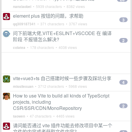
nanxiaobei
• 5939 characters • 8382 views
element plus 按钮的问题，求帮助
3
qq309187341
• 371 characters • 3767 views
问下前端大佬,VITE+ESLINT+VSCODE 在 编译
阶段 不报错怎么解决?
2
colatea
• 178 characters • 4038 views
vite+vue3+ts 自己搭建时候一些步骤及踩坑分享
4
missilexuan
• 3712 characters • 5968 views
How to use Vite to build all kinds of TypeScript
projects, including
2
CSR/SSR/CDN/MonoRepository
taowen
• 47 characters • 4465 views
请问能否通过 vite 插件功能去修改项目中某一个
文件的内容或者获取文件内容？